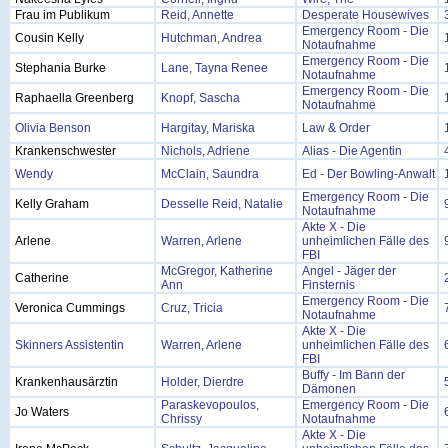
Frau im Publikum
Reid, Annette
Desperate Housewives
Emergency Room - Die
Cousin Kelly
Hutchman, Andrea
Notaufnahme
Emergency Room - Die
Stephania Burke
Lane, Tayna Renee
Notaufnahme
Emergency Room - Die
Raphaella Greenberg
Knopf, Sascha
Notaufnahme
Olivia Benson
Hargitay, Mariska
Law & Order
Krankenschwester
Nichols, Adriene
Alias - Die Agentin
Wendy
McClain, Saundra
Ed - Der Bowling-Anwalt
Emergency Room - Die
Kelly Graham
Desselle Reid, Natalie
Notaufnahme
Akte X - Die
Arlene
Warren, Arlene
unheimlichen Fälle des
FBI
McGregor, Katherine
Angel - Jäger der
Catherine
Ann
Finsternis
Emergency Room - Die
Veronica Cummings
Cruz, Tricia
Notaufnahme
Akte X - Die
Skinners Assistentin
Warren, Arlene
unheimlichen Fälle des
FBI
Buffy - Im Bann der
Krankenhausärztin
Holder, Dierdre
Dämonen
Paraskevopoulos,
Emergency Room - Die
Jo Waters
Chrissy
Notaufnahme
Akte X - Die