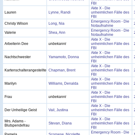
FBI
Akte X - Die
Lauren
Lynne, Randi
unheimlichen Fälle des
FBI
Emergency Room - Die
Christy Wilson
Long, Nia
Notaufnahme
Emergency Room - Die
Valerie
Shea, Ann
Notaufnahme
Akte X - Die
Arbeiterin Dee
unbekannt
unheimlichen Fälle des
FBI
Akte X - Die
Nachtschwester
Yamamoto, Donna
unheimlichen Fälle des
FBI
Akte X - Die
Kartenschalterangestellte
Chapman, Brent
unheimlichen Fälle des
FBI
Akte X - Die
Marilyn
Williams, Denalda
unheimlichen Fälle des
FBI
Akte X - Die
Frau
unbekannt
unheimlichen Fälle des
FBI
Akte X - Die
Der Unheilige Geist
Vail, Justina
unheimlichen Fälle des
FBI
Akte X - Die
Mrs. Adams -
Stevan, Diana
unheimlichen Fälle des
Blutspendefrau
FBI
Emergency Room - Die
Pamela
Scorsese, Nicolette