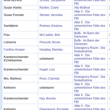
Irene McPeck
Schultz, Jacqueline
unheimlichen Fälle des
FBI
Susan Hanks
Rankin, Claire
Ally McBeal
Akte X - Die
Susan Forester
Stocker, Veronika
unheimlichen Fälle des
FBI
Akte X - Die
Sanitäterin
Rodney, Klodyne
unheimlichen Fälle des
FBI
Buffy - Im Bann der
Frau
McCaddin, Brie
Dämonen
Buffy - Im Bann der
Lishanne
Prescott, Nicole
Dämonen
Emergency Room - Die
Cynthia Hooper
Hargitay, Mariska
Notaufnahme
Akte X - Die
Krankenschwester
unbekannt
unheimlichen Fälle des
#1/Hebamme
FBI
Akte X - Die
Krankenschwester
Huget, Liza
unheimlichen Fälle des
FBI
Emergency Room - Die
Mrs. Martinez
Ross, Clarinda
Notaufnahme
Akte X - Die
Kellnerin
unbekannt
unheimlichen Fälle des
FBI
Akte X - Die
Krankenschwester
Hay, Bonnie
unheimlichen Fälle des
FBI
Akte X - Die
Kellnerin
Greenwood, Rochelle
unheimlichen Fälle des