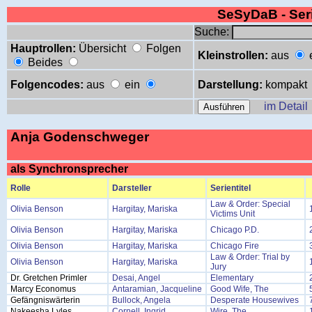
SeSyDaB - Se
Suche:
Hauptrollen:
Übersicht
Folgen
Kleinstrollen:
aus
Beides
Folgencodes:
aus
ein
Darstellung:
kompakt
im Detail
Anja Godenschweger
als Synchronsprecher
Rolle
Darsteller
Serientitel
Law & Order: Special
Olivia Benson
Hargitay, Mariska
Victims Unit
Olivia Benson
Hargitay, Mariska
Chicago P.D.
Olivia Benson
Hargitay, Mariska
Chicago Fire
Law & Order: Trial by
Olivia Benson
Hargitay, Mariska
Jury
Dr. Gretchen Primler
Desai, Angel
Elementary
Marcy Economus
Antaramian, Jacqueline
Good Wife, The
Gefängniswärterin
Bullock, Angela
Desperate Housewives
Nakeesha Lyles
Cornell, Ingrid
Wire, The