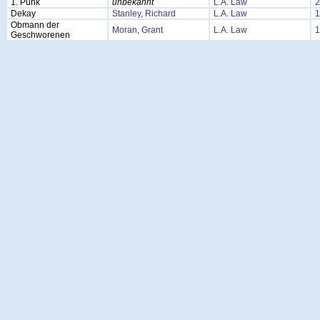
1. Punk
unbekannt
L.A. Law
2
Dekay
Stanley, Richard
L.A. Law
1
Obmann der
Moran, Grant
L.A. Law
1
Geschworenen