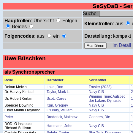
SeSyDaB - Se
Suche:
Hauptrollen:
Übersicht
Folgen
Kleinstrollen:
aus
Beides
Folgencodes:
aus
ein
Darstellung:
kompakt
im Detail
Uwe Büschken
als Synchronsprecher
Rolle
Darsteller
Serientitel
Dekan Melvin
Lake, Don
Frasier (2023)
1
Dr. Harvey Kimball
Taylor, Mark L.
Navy CIS
2
Winning Time: Aufstieg
Dr. Robert Kerlan
Scott, Carey
1
der Lakers-Dynastie
Spencer Downing
Itzin, Gregory
Navy CIS
1
Chief Martin Freydano
O'Leary, William
Navy CIS
1
Peter
Broderick, Matthew
Conners, Die
1
DOD IG Inspector
Hartmann, John
Navy CIS
1
Richard Sullivan
Captain Diego Vela
Sotelo, Xavier
Star Trek: Discovery
2