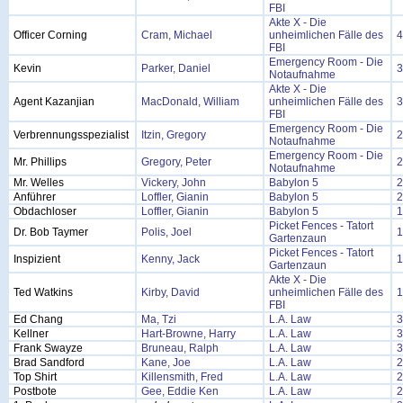
FBI
Akte X - Die
Officer Corning
Cram, Michael
unheimlichen Fälle des
4
FBI
Emergency Room - Die
Kevin
Parker, Daniel
3
Notaufnahme
Akte X - Die
Agent Kazanjian
MacDonald, William
unheimlichen Fälle des
3
FBI
Emergency Room - Die
Verbrennungsspezialist
Itzin, Gregory
2
Notaufnahme
Emergency Room - Die
Mr. Phillips
Gregory, Peter
2
Notaufnahme
Mr. Welles
Vickery, John
Babylon 5
2
Anführer
Loffler, Gianin
Babylon 5
2
Obdachloser
Loffler, Gianin
Babylon 5
1
Picket Fences - Tatort
Dr. Bob Taymer
Polis, Joel
1
Gartenzaun
Picket Fences - Tatort
Inspizient
Kenny, Jack
1
Gartenzaun
Akte X - Die
Ted Watkins
Kirby, David
unheimlichen Fälle des
1
FBI
Ed Chang
Ma, Tzi
L.A. Law
3
Kellner
Hart-Browne, Harry
L.A. Law
3
Frank Swayze
Bruneau, Ralph
L.A. Law
3
Brad Sandford
Kane, Joe
L.A. Law
2
Top Shirt
Killensmith, Fred
L.A. Law
2
Postbote
Gee, Eddie Ken
L.A. Law
2