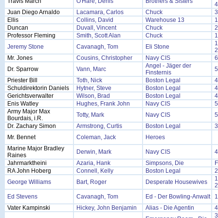
Travis March
O'Hare, Denis
Brothers & Sisters
4
Juan Diego Arnaldo
Lacamara, Carlos
Chuck
3
Ellis
Collins, David
Warehouse 13
1
Duncan
Duvall, Vincent
Chuck
2
Professor Fleming
Smith, Scott Alan
Chuck
1
1
Jeremy Stone
Cavanagh, Tom
Eli Stone
2
Mr. Jones
Cousins, Christopher
Navy CIS
6
Angel - Jäger der
Dr. Sparrow
Vann, Marc
5
Finsternis
Priester Bill
Toth, Nick
Boston Legal
4
Schuldirektorin Daniels
Hytner, Steve
Boston Legal
4
Gerichtsverwalter
Wilson, Brad
Boston Legal
4
Enis Watley
Hughes, Frank John
Navy CIS
5
Army Major Max
Totty, Mark
Navy CIS
5
Bourdais, i.R.
Dr. Zachary Simon
Armstrong, Curtis
Boston Legal
3
Mr. Bennet
Coleman, Jack
Heroes
Marine Major Bradley
Derwin, Mark
Navy CIS
4
Raines
Jahrmarktheini
Azaria, Hank
Simpsons, Die
F
RA John Hoberg
Connell, Kelly
Boston Legal
2
1
George Williams
Bart, Roger
Desperate Housewives
2
Ed Stevens
Cavanagh, Tom
Ed - Der Bowling-Anwalt
1
Vater Kampinski
Hickey, John Benjamin
Alias - Die Agentin
4
3