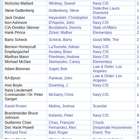
Nicholas Mallard
Whitney, Sewell
Navy CIS
1
Detective Laura
Steve Guttenberg
Guttenberg, Steve
1
Diamond
Jack Gruber
Heyerdahl, Christopher
Gotham
1
Ken Ashmore
D'Aquino, John
Navy CIS
1
CIA-Direktor Skinner
Boutsikaris, Dennis
State of Affairs
1
Hank Prince
Zickel, Mather
Elementary
2
Barry Scheck
Scheck, Barry
Good Wife, The
2
Benson Honeycutt
LaTourelle, Adrian
Navy CIS
1
Empfangschef
Huskey, Brian
Navy CIS
1
Marthas Mann
Friedman, Andrew
Navy CIS
1
Michael McGee
Siemaszko, Casey
Elementary
1
Law & Order: Los
Adam Brennan
Saget, Bob
1
Angeles
Law & Order: Los
RA Byron
Pankow, John
1
Angeles
Avis Boyle
Downing, J.
Navy CIS
1
Navy Lieutenant
Commander / Dr. Peter
McGarry, Chris
Navy CIS
1
Sanger
David Rosen
Malina, Joshua
Scandal
1
Brandmeister Bruce
Kelamis, Peter
Navy CIS
9
Johnson
Guillermo Chan
Chau, François
Chuck
4
Det. Hank Powell
Fernandez, Alex
Desperate Housewives
7
Richard Peel
Bart, Roger
Event, The
1
2