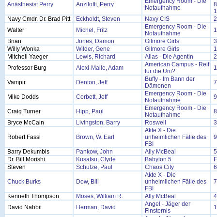
Emergency Room - Die
Anästhesist Perry
Anzilotti, Perry
8
Notaufnahme
1
Navy Cmdr. Dr. Brad Pitt
Eckholdt, Steven
Navy CIS
2
Emergency Room - Die
Walter
Michel, Fritz
1
Notaufnahme
Brian
Jones, Damon
Gilmore Girls
3
Willy Wonka
Wilder, Gene
Gilmore Girls
1
Mitchell Yaeger
Lewis, Richard
Alias - Die Agentin
2
American Campus - Reif
Professor Burg
Alexi-Malle, Adam
1
für die Uni?
Buffy - Im Bann der
Vampir
Denton, Jeff
7
Dämonen
Emergency Room - Die
Mike Dodds
Corbett, Jeff
9
Notaufnahme
Emergency Room - Die
Craig Turner
Hipp, Paul
8
Notaufnahme
Bryce McCain
Livingston, Barry
Roswell
3
Akte X - Die
Robert Fassl
Brown, W. Earl
unheimlichen Fälle des
9
FBI
Barry Dekumbis
Pankow, John
Ally McBeal
5
Dr. Bill Morishi
Kusatsu, Clyde
Babylon 5
F
Steven
Schulze, Paul
Chaos City
6
Akte X - Die
Chuck Burks
Dow, Bill
unheimlichen Fälle des
7
FBI
Kenneth Thompson
Moses, William R.
Ally McBeal
4
Angel - Jäger der
David Nabbit
Herman, David
1
Finsternis