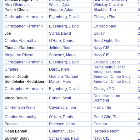
Alex Ollerman
Walsh, Dylan
Whiskey Cavalier
1
Patrick Church
Grupper, Adam
Blacklist, The
5
Christopher Herrmann
Eigenberg, David
Chicago Fire
1
1
Christopher Herrmann
Eigenberg, David
Chicago Med
3
Joe
Storrs, David
Goliath
2
Charles Abernathy
O'Hare, Denis
Good Fight, The
1
Thomas Gardener
Jeffries, Todd
Navy CIS
1
Alejandro Rivera
Sanchez, Marco
Navy CIS
7
Christopher Herrmann
Eigenberg, David
Chicago Justice
1
Reihe betrüblicher
Charles
Darby, Rhys
1
Ereignisse, Eine
Eddie, Deputy
Graham, Michael
American Crime Story
1
Sendeleiter (Redakteur)
Marosi, Marc
American Crime Story
1
1
Christopher Herrmann
Eigenberg, David
Chicago P.D.
3
Detective Laura
Vince Deluca
Cohen, Scott
2
Diamond
Dr. Harrison Wells
Cavanagh, Tom
Flash, The
1
1
Charles Abernathy
O'Hare, Denis
Good Wife, The
4
Priester
Petersen, Larry
Gotham
2
Noah Bennet
Coleman, Jack
Heroes Reborn
1
Sullivan Brady
Schackman, Paul
Navy CIS
1