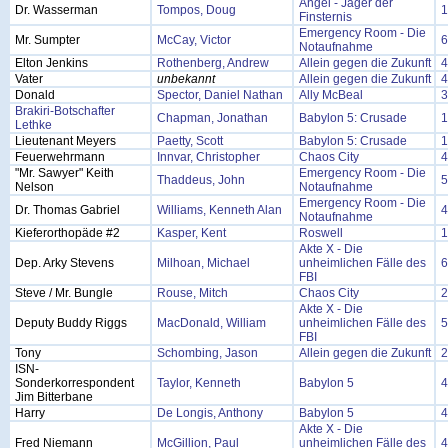
Angel - Jäger der
Dr. Wasserman
Tompos, Doug
1
Finsternis
Emergency Room - Die
Mr. Sumpter
McCay, Victor
6
Notaufnahme
Elton Jenkins
Rothenberg, Andrew
Allein gegen die Zukunft
4
Vater
unbekannt
Allein gegen die Zukunft
4
Donald
Spector, Daniel Nathan
Ally McBeal
3
Brakiri-Botschafter
Chapman, Jonathan
Babylon 5: Crusade
1
Lethke
Lieutenant Meyers
Paetty, Scott
Babylon 5: Crusade
1
Feuerwehrmann
Innvar, Christopher
Chaos City
4
"Mr. Sawyer" Keith
Emergency Room - Die
Thaddeus, John
5
Nelson
Notaufnahme
Emergency Room - Die
Dr. Thomas Gabriel
Williams, Kenneth Alan
4
Notaufnahme
Kieferorthopäde #2
Kasper, Kent
Roswell
1
Akte X - Die
Dep. Arky Stevens
Milhoan, Michael
unheimlichen Fälle des
6
FBI
Steve / Mr. Bungle
Rouse, Mitch
Chaos City
2
Akte X - Die
Deputy Buddy Riggs
MacDonald, William
unheimlichen Fälle des
5
FBI
Tony
Schombing, Jason
Allein gegen die Zukunft
2
ISN-
Sonderkorrespondent
Taylor, Kenneth
Babylon 5
4
Jim Bitterbane
Harry
De Longis, Anthony
Babylon 5
4
Akte X - Die
Fred Niemann
McGillion, Paul
unheimlichen Fälle des
4