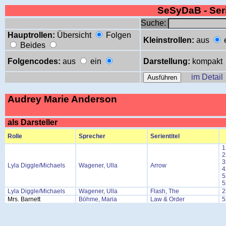
SeSyDaB - Se
Suche:
Hauptrollen:
Übersicht
Folgen
Kleinstrollen:
aus
Beides
Folgencodes:
aus
ein
Darstellung:
kompakt
im Detail
Audrey Marie Anderson
als Darsteller
Rolle
Sprecher
Serientitel
1
2
3
Lyla Diggle/Michaels
Wagener, Ulla
Arrow
4
5
5
Lyla Diggle/Michaels
Wagener, Ulla
Flash, The
2
Mrs. Barnett
Böhme, Maria
Law & Order
5