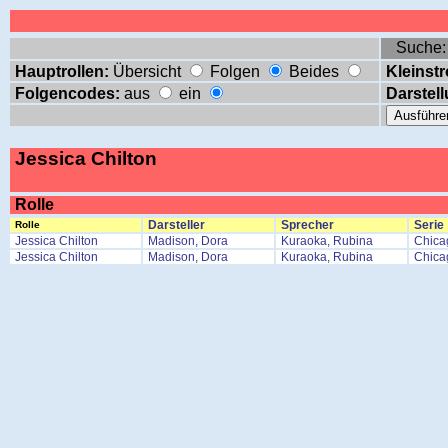
Suche
Hauptrollen:
Übersicht
Folgen
Beides
Kleinstr
Folgencodes:
aus
ein
Darstell
Jessica Chilton
Rolle
Darsteller
Sprecher
Serie
Rolle
Jessica Chilton
Madison, Dora
Kuraoka, Rubina
Chica
Jessica Chilton
Madison, Dora
Kuraoka, Rubina
Chica