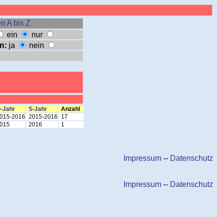
n A bis Z
ein
nur
n:
ja
nein
-Jahr
S-Jahr
Anzahl
015-2016
2015-2016
17
015
2016
1
Impressum
--
Datenschutz
Impressum
--
Datenschutz