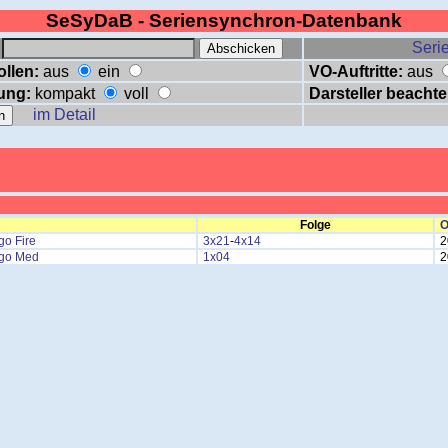
SeSyDaB - Seriensynchron-Datenbank
:
Serie
ollen:
aus
ein
VO-Auftritte:
aus
ung:
kompakt
voll
Darsteller beachte
im Detail
Folge
O
go Fire
3x21
-
4x14
2
go Med
1x04
2