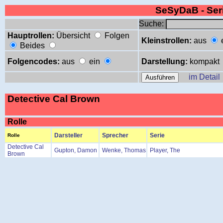
SeSyDaB - Se
Suche:
Hauptrollen:
Übersicht
Folgen
Kleinstrollen:
aus
Beides
Folgencodes:
aus
ein
Darstellung:
kompakt
im Detail
Detective Cal Brown
Rolle
Darsteller
Sprecher
Serie
Rolle
Detective Cal
Gupton, Damon
Wenke, Thomas
Player, The
Brown