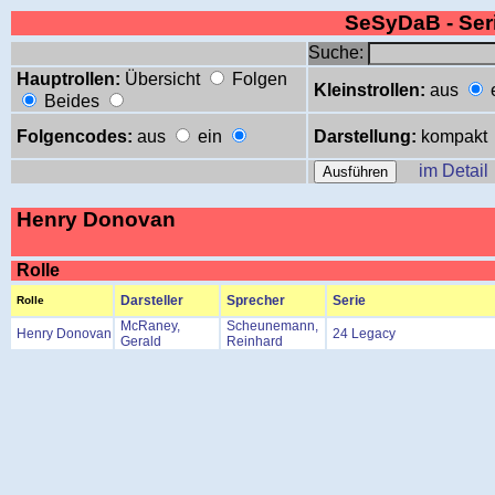
SeSyDaB - Se
Suche:
Hauptrollen:
Übersicht
Folgen
Kleinstrollen:
aus
Beides
Folgencodes:
aus
ein
Darstellung:
kompakt
im Detail
Henry Donovan
Rolle
Darsteller
Sprecher
Serie
Rolle
McRaney,
Scheunemann,
Henry Donovan
24 Legacy
Gerald
Reinhard