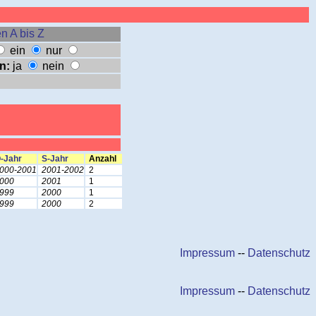
n A bis Z
ein
nur
n:
ja
nein
-Jahr
S-Jahr
Anzahl
000-2001
2001-2002
2
000
2001
1
999
2000
1
999
2000
2
Impressum
--
Datenschutz
Impressum
--
Datenschutz