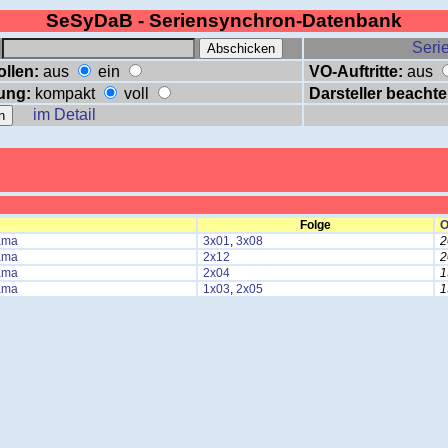
SeSyDaB - Seriensynchron-Datenbank
:
Serie
ollen:
aus
ein
VO-Auftritte:
aus
ung:
kompakt
voll
Darsteller beachte
im Detail
Folge
O
ama
3x01
,
3x08
2
ama
2x12
2
ama
2x04
1
ama
1x03
,
2x05
1