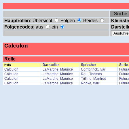
Suche
Hauptrollen:
Übersicht
Folgen
Beides
Kleinstr
Folgencodes:
aus
ein
Darstell
Calculon
Rolle
Darsteller
Sprecher
Serie
Rolle
Calculon
LaMarche, Maurice
Combrinck, Ivar
Futur
Calculon
LaMarche, Maurice
Rau, Thomas
Futur
Calculon
LaMarche, Maurice
Trilling, Manfred
Futur
Calculon
LaMarche, Maurice
Röbke, Willi
Futur