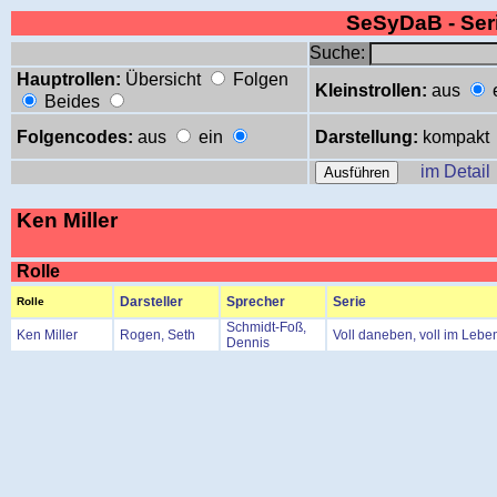
SeSyDaB - Se
Suche:
Hauptrollen:
Übersicht
Folgen
Kleinstrollen:
aus
Beides
Folgencodes:
aus
ein
Darstellung:
kompakt
im Detail
Ken Miller
Rolle
Darsteller
Sprecher
Serie
Rolle
Schmidt-Foß,
Ken Miller
Rogen, Seth
Voll daneben, voll im Lebe
Dennis