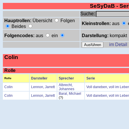
SeSyDaB - Se
Suche:
Hauptrollen:
Übersicht
Folgen
Kleinstrollen:
aus
Beides
Folgencodes:
aus
ein
Darstellung:
kompakt
im Detail
Colin
Rolle
Darsteller
Sprecher
Serie
Rolle
Albrecht,
Colin
Lennon, Jarrett
Voll daneben, voll im Lebe
Johannes
Baral, Michael
Colin
Lennon, Jarrett
Voll daneben, voll im Lebe
(?)