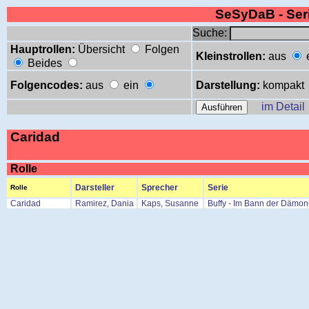
SeSyDaB - Se
Suche:
Hauptrollen:
Übersicht
Folgen
Kleinstrollen:
aus
Beides
Folgencodes:
aus
ein
Darstellung:
kompakt
im Detail
Caridad
Rolle
Darsteller
Sprecher
Serie
Rolle
Caridad
Ramirez, Dania
Kaps, Susanne
Buffy - Im Bann der Dämo