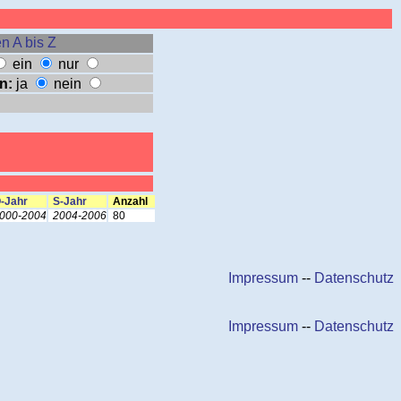
n A bis Z
ein
nur
n:
ja
nein
-Jahr
S-Jahr
Anzahl
000-2004
2004-2006
80
Impressum
--
Datenschutz
Impressum
--
Datenschutz