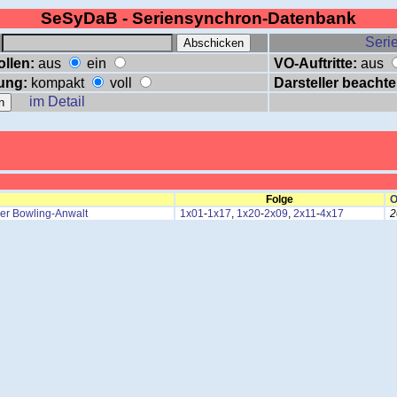
SeSyDaB - Seriensynchron-Datenbank
:
Serie
ollen:
aus
ein
VO-Auftritte:
aus
ung:
kompakt
voll
Darsteller beachte
im Detail
Folge
O
Der Bowling-Anwalt
1x01
-
1x17
,
1x20
-
2x09
,
2x11
-
4x17
2