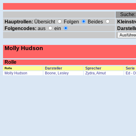
Suche
Hauptrollen:
Übersicht
Folgen
Beides
Kleinstr
Folgencodes:
aus
ein
Darstell
Molly Hudson
Rolle
Darsteller
Sprecher
Serie
Rolle
Molly Hudson
Boone, Lesley
Zydra, Almut
Ed - 