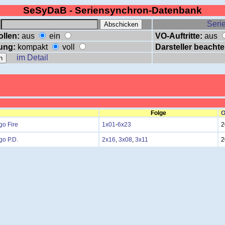
SeSyDaB - Seriensynchron-Datenbank
:
Serie
ollen:
aus
ein
VO-Auftritte:
aus
ung:
kompakt
voll
Darsteller beachte
im Detail
Folge
O
go Fire
1x01
-
6x23
2
go P.D.
2x16
,
3x08
,
3x11
2