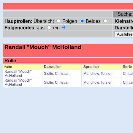
Suche
Hauptrollen:
Übersicht
Folgen
Beides
Kleinstr
Folgencodes:
aus
ein
Darstell
Randall "Mouch" McHolland
Rolle
Darsteller
Sprecher
Serie
Rolle
Randall "Mouch"
Stolte, Christian
Münchow, Torsten
Chica
McHolland
Randall "Mouch"
Stolte, Christian
Münchow, Torsten
Chica
McHolland