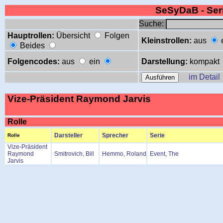
SeSyDaB - Se
Suche:
Hauptrollen:
Übersicht
Folgen
Kleinstrollen:
aus
Beides
Folgencodes:
aus
ein
Darstellung:
kompakt
im Detail
Vize-Präsident Raymond Jarvis
Rolle
Darsteller
Sprecher
Serie
Rolle
Vize-Präsident
Raymond
Smitrovich, Bill
Hemmo, Roland
Event, The
Jarvis