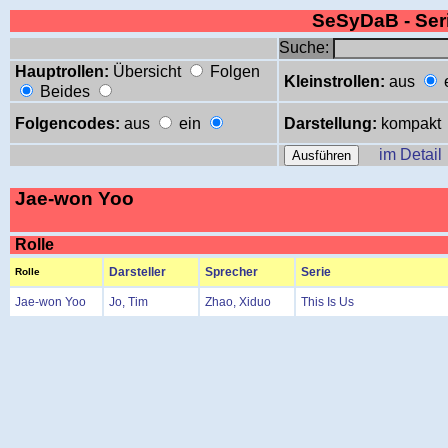
SeSyDaB - Se
Suche:
Hauptrollen:
Übersicht
Folgen
Kleinstrollen:
aus
Beides
Folgencodes:
aus
ein
Darstellung:
kompakt
im Detail
Jae-won Yoo
Rolle
Darsteller
Sprecher
Serie
Rolle
Jae-won Yoo
Jo, Tim
Zhao, Xiduo
This Is Us