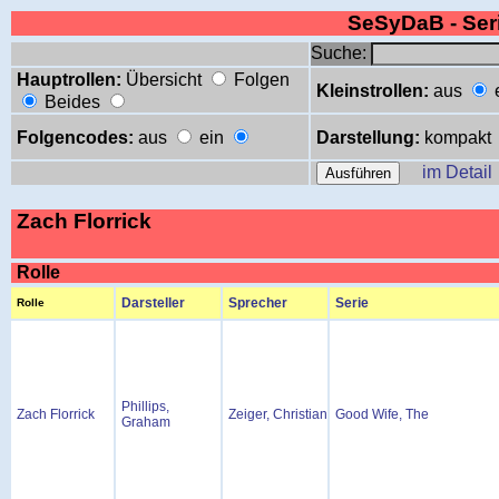
SeSyDaB - Se
Suche:
Hauptrollen:
Übersicht
Folgen
Kleinstrollen:
aus
Beides
Folgencodes:
aus
ein
Darstellung:
kompakt
im Detail
Zach Florrick
Rolle
Darsteller
Sprecher
Serie
Rolle
Phillips,
Zach Florrick
Zeiger, Christian
Good Wife, The
Graham