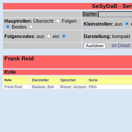
SeSyDaB - Se
Suche:
Hauptrollen:
Übersicht
Folgen
Kleinstrollen:
aus
Beides
Folgencodes:
aus
ein
Darstellung:
kompakt
im Detail
Frank Reid
Rolle
Darsteller
Sprecher
Serie
Rolle
Frank Reid
Balaban, Bob
Breuer, Jacques
Pitch