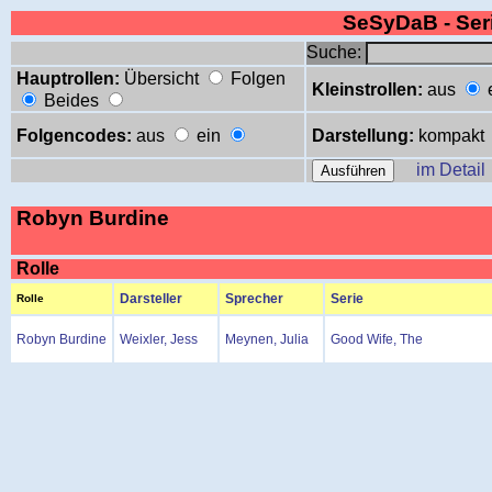
SeSyDaB - Se
Suche:
Hauptrollen:
Übersicht
Folgen
Kleinstrollen:
aus
Beides
Folgencodes:
aus
ein
Darstellung:
kompakt
im Detail
Robyn Burdine
Rolle
Darsteller
Sprecher
Serie
Rolle
Robyn Burdine
Weixler, Jess
Meynen, Julia
Good Wife, The