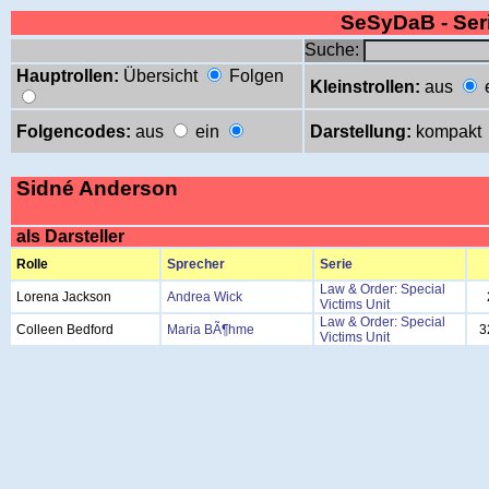
SeSyDaB - Se
Suche:
Hauptrollen:
Übersicht
Folgen
Kleinstrollen:
aus
Folgencodes:
aus
ein
Darstellung:
kompakt
Sidné Anderson
als Darsteller
Rolle
Sprecher
Serie
Law & Order: Special
Lorena Jackson
Andrea Wick
Victims Unit
Law & Order: Special
Colleen Bedford
Maria BÃ¶hme
3
Victims Unit