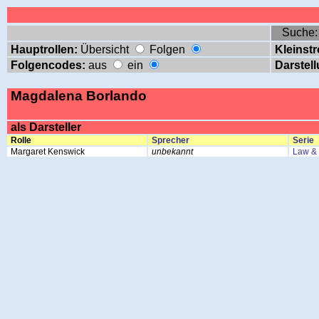
Suche
Hauptrollen:
Übersicht
Folgen
Kleinstr
Folgencodes:
aus
ein
Darstell
Magdalena Borlando
als Darsteller
Rolle
Sprecher
Serie
Margaret Kenswick
unbekannt
Law & 