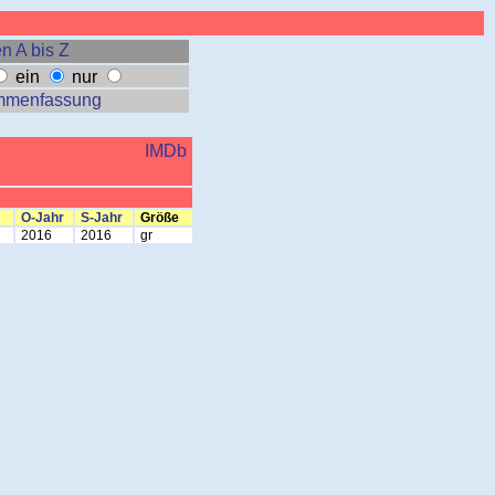
n A bis Z
ein
nur
mmenfassung
IMDb
O-Jahr
S-Jahr
Größe
2016
2016
gr