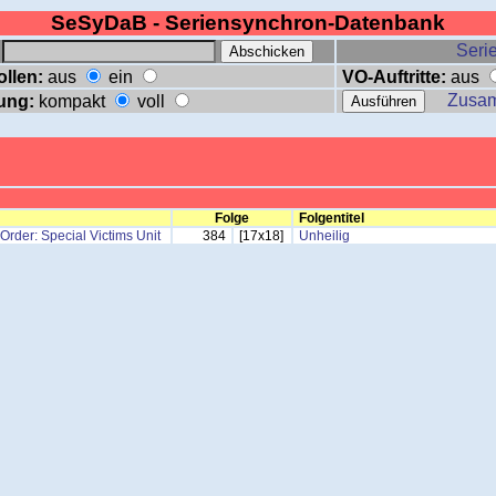
SeSyDaB - Seriensynchron-Datenbank
:
Serie
ollen:
aus
ein
VO-Auftritte:
aus
Zusa
ung:
kompakt
voll
Folge
Folgentitel
Order: Special Victims Unit
384
[17x18]
Unheilig