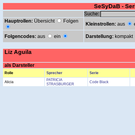
SeSyDaB - Se
Suche:
Hauptrollen:
Übersicht
Folgen
Kleinstrollen:
aus
Folgencodes:
aus
ein
Darstellung:
kompakt
Liz Aguila
als Darsteller
Rolle
Sprecher
Serie
PATRICIA
Alicia
Code Black
STRASBURGER