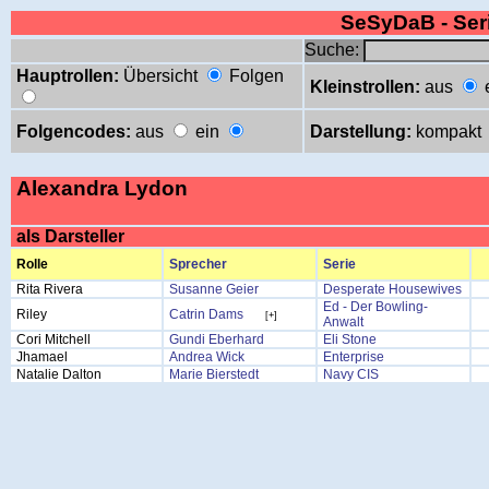
SeSyDaB - Se
Suche:
Hauptrollen:
Übersicht
Folgen
Kleinstrollen:
aus
Folgencodes:
aus
ein
Darstellung:
kompakt
Alexandra Lydon
als Darsteller
Rolle
Sprecher
Serie
Rita Rivera
Susanne Geier
Desperate Housewives
Ed - Der Bowling-
Riley
Catrin Dams
[+]
Anwalt
Cori Mitchell
Gundi Eberhard
Eli Stone
Jhamael
Andrea Wick
Enterprise
Natalie Dalton
Marie Bierstedt
Navy CIS