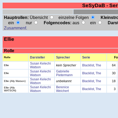
SeSyDaB - Se
Hauptrollen:
Übersicht
einzelne Folgen
Kleinstro
ein
nur
Folgencodes:
aus
ein
Darst
Zusammenf.
Ellie
Rolle
Darsteller
Sprecher
Serie
Fo
Rolle
Susan Kelechi
kein Sprecher
Blacklist, The
64
Ellie
Watson
Susan Kelechi
Gabrielle
Blacklist, The
30
Ellie
Watson
Pietermann
Susan Kelechi
unbekannt
Blacklist, The
18
Ellie (Ally Watson)
Watson
Susan Kelechi
Berenice
Ellie (Ally
Blacklist, The
3
WATSON)
Watson
Weichert