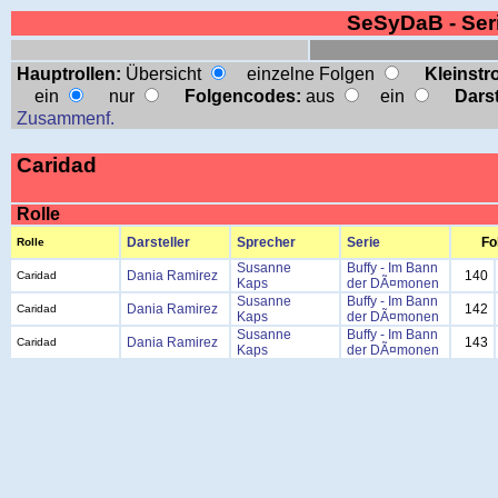
SeSyDaB - Se
Hauptrollen:
Übersicht
einzelne Folgen
Kleinstro
ein
nur
Folgencodes:
aus
ein
Darst
Zusammenf.
Caridad
Rolle
Darsteller
Sprecher
Serie
Fo
Rolle
Susanne
Buffy - Im Bann
Dania Ramirez
140
Caridad
Kaps
der DÃ¤monen
Susanne
Buffy - Im Bann
Dania Ramirez
142
Caridad
Kaps
der DÃ¤monen
Susanne
Buffy - Im Bann
Dania Ramirez
143
Caridad
Kaps
der DÃ¤monen