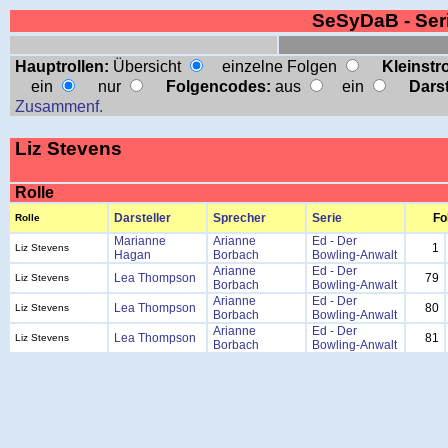
SeSyDaB - Se
Hauptrollen:
Übersicht
einzelne Folgen
Kleinstro
ein
nur
Folgencodes:
aus
ein
Darst
Zusammenf.
Liz Stevens
Rolle
Darsteller
Sprecher
Serie
Fo
Rolle
Marianne
Arianne
Ed - Der
1
Liz Stevens
Hagan
Borbach
Bowling-Anwalt
Arianne
Ed - Der
Lea Thompson
79
Liz Stevens
Borbach
Bowling-Anwalt
Arianne
Ed - Der
Lea Thompson
80
Liz Stevens
Borbach
Bowling-Anwalt
Arianne
Ed - Der
Lea Thompson
81
Liz Stevens
Borbach
Bowling-Anwalt