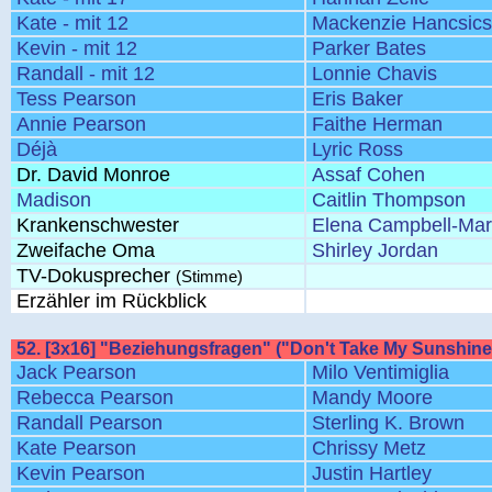
Kate - mit 12
Mackenzie Hancsic
Kevin - mit 12
Parker Bates
Randall - mit 12
Lonnie Chavis
Tess Pearson
Eris Baker
Annie Pearson
Faithe Herman
Déjà
Lyric Ross
Dr. David Monroe
Assaf Cohen
Madison
Caitlin Thompson
Krankenschwester
Elena Campbell-Mar
Zweifache Oma
Shirley Jordan
TV-Dokusprecher
(Stimme)
Erzähler im Rückblick
52. [3x16] "Beziehungsfragen" ("Don't Take My Sunshin
Jack Pearson
Milo Ventimiglia
Rebecca Pearson
Mandy Moore
Randall Pearson
Sterling K. Brown
Kate Pearson
Chrissy Metz
Kevin Pearson
Justin Hartley