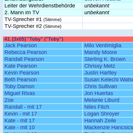
Leiter der Wehrdienstbehörde
unbekannt
2. Mann im TV
unbekannt
TV-Sprecher #1
(Stimme)
TV-Sprecher #2
(Stimme)
41. [3x05] "Toby" ("Toby")
Jack Pearson
Milo Ventimiglia
Rebecca Pearson
Mandy Moore
Randall Pearson
Sterling K. Brown
Kate Pearson
Chrissy Metz
Kevin Pearson
Justin Hartley
Beth Pearson
Susan Kelechi Wats
Toby Damon
Chris Sullivan
Miguel Rivas
Jon Huertas
Zoe
Melanie Liburd
Randall - mit 17
Niles Fitch
Kevin - mit 17
Logan Shroyer
Kate - mit 17
Hannah Zeile
Kate - mit 10
Mackenzie Hancsic