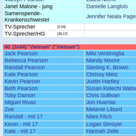
Janet Malone - jung
Danielle Langlois
Samenspende-
Jennifer Neala Page
Krankenschwester
TV-Sprecher
[3.34]
TV-Sprecher/HG
[36.17]
40. [3x04] "Vietnam" ("Vietnam")
Jack Pearson
Milo Ventimiglia
Rebecca Pearson
Mandy Moore
Randall Pearson
Sterling K. Brown
Kate Pearson
Chrissy Metz
Kevin Pearson
Justin Hartley
Beth Pearson
Susan Kelechi Wats
Toby Damon
Chris Sullivan
Miguel Rivas
Jon Huertas
Zoe
Melanie Liburd
Randall - mit 17
Niles Fitch
Kevin - mit 17
Logan Shroyer
Kate - mit 17
Hannah Zeile