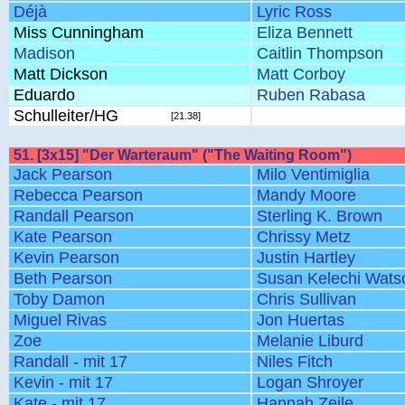
Déjà
Lyric Ross
Miss Cunningham
Eliza Bennett
Madison
Caitlin Thompson
Matt Dickson
Matt Corboy
Eduardo
Ruben Rabasa
Schulleiter/HG
[21.38]
51. [3x15] "Der Warteraum" ("The Waiting Room")
Jack Pearson
Milo Ventimiglia
Rebecca Pearson
Mandy Moore
Randall Pearson
Sterling K. Brown
Kate Pearson
Chrissy Metz
Kevin Pearson
Justin Hartley
Beth Pearson
Susan Kelechi Wats
Toby Damon
Chris Sullivan
Miguel Rivas
Jon Huertas
Zoe
Melanie Liburd
Randall - mit 17
Niles Fitch
Kevin - mit 17
Logan Shroyer
Kate - mit 17
Hannah Zeile