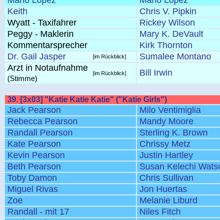
Mario Lopez
Mario Lopez
Keith
Chris V. Pipkin
Wyatt - Taxifahrer
Rickey Wilson
Peggy - Maklerin
Mary K. DeVault
Kommentarsprecher
Kirk Thornton
Dr. Gail Jasper
Sumalee Montano
[im Rückblick]
Arzt in Notaufnahme
Bill Irwin
[im Rückblick]
(Stimme)
39. [3x03] "Katie Katie Katie" ("Katie Girls")
Jack Pearson
Milo Ventimiglia
Rebecca Pearson
Mandy Moore
Randall Pearson
Sterling K. Brown
Kate Pearson
Chrissy Metz
Kevin Pearson
Justin Hartley
Beth Pearson
Susan Kelechi Wats
Toby Damon
Chris Sullivan
Miguel Rivas
Jon Huertas
Zoe
Melanie Liburd
Randall - mit 17
Niles Fitch