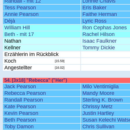
Randall - mit 12
Lonnie Chavis
Tess Pearson
Eris Baker
Annie Pearson
Faithe Herman
Déjà
Lyric Ross
William Hill
Ron Cephas Jones
Beth - mit 17
Rachel Hilson
Nathan
Isaac Faulkner
Kellner
Tommy Dickie
Erzählerin im Rückblick
Koch
[15.59]
Angestellter
[16.02]
54. [3x18] "Rebecca" ("Her")
Jack Pearson
Milo Ventimiglia
Rebecca Pearson
Mandy Moore
Randall Pearson
Sterling K. Brown
Kate Pearson
Chrissy Metz
Kevin Pearson
Justin Hartley
Beth Pearson
Susan Kelechi Wats
Toby Damon
Chris Sullivan