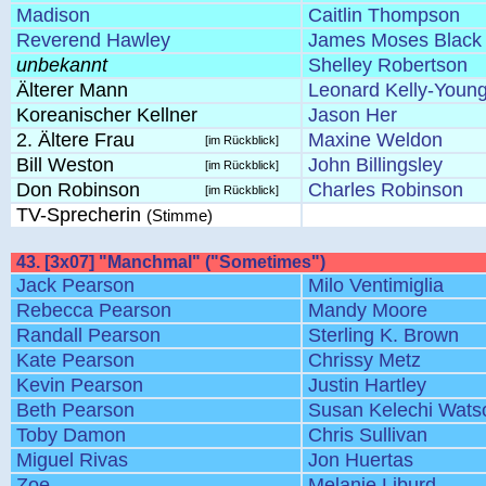
Madison
Caitlin Thompson
Reverend Hawley
James Moses Black
unbekannt
Shelley Robertson
Älterer Mann
Leonard Kelly-Youn
Koreanischer Kellner
Jason Her
2. Ältere Frau
Maxine Weldon
[im Rückblick]
Bill Weston
John Billingsley
[im Rückblick]
Don Robinson
Charles Robinson
[im Rückblick]
TV-Sprecherin
(Stimme)
43. [3x07] "Manchmal" ("Sometimes")
Jack Pearson
Milo Ventimiglia
Rebecca Pearson
Mandy Moore
Randall Pearson
Sterling K. Brown
Kate Pearson
Chrissy Metz
Kevin Pearson
Justin Hartley
Beth Pearson
Susan Kelechi Wats
Toby Damon
Chris Sullivan
Miguel Rivas
Jon Huertas
Zoe
Melanie Liburd