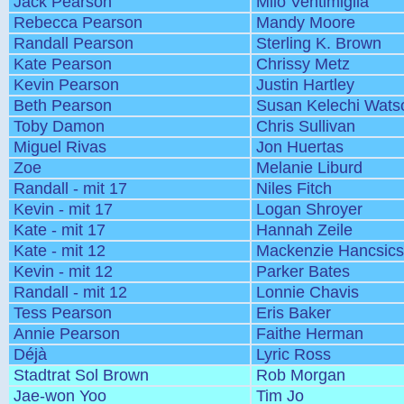
Jack Pearson
Milo Ventimiglia
Rebecca Pearson
Mandy Moore
Randall Pearson
Sterling K. Brown
Kate Pearson
Chrissy Metz
Kevin Pearson
Justin Hartley
Beth Pearson
Susan Kelechi Wats
Toby Damon
Chris Sullivan
Miguel Rivas
Jon Huertas
Zoe
Melanie Liburd
Randall - mit 17
Niles Fitch
Kevin - mit 17
Logan Shroyer
Kate - mit 17
Hannah Zeile
Kate - mit 12
Mackenzie Hancsic
Kevin - mit 12
Parker Bates
Randall - mit 12
Lonnie Chavis
Tess Pearson
Eris Baker
Annie Pearson
Faithe Herman
Déjà
Lyric Ross
Stadtrat Sol Brown
Rob Morgan
Jae-won Yoo
Tim Jo