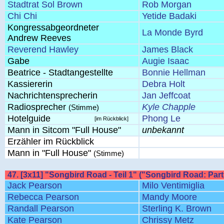
Stadtrat Sol Brown
Rob Morgan
Chi Chi
Yetide Badaki
Kongressabgeordneter
La Monde Byrd
Andrew Reeves
Reverend Hawley
James Black
Gabe
Augie Isaac
Beatrice - Stadtangestellte
Bonnie Hellman
Kassiererin
Debra Holt
Nachrichtensprecherin
Jan Jeffcoat
Radiosprecher
Kyle Chapple
(Stimme)
Hotelguide
Phong Le
[im Rückblick]
Mann in Sitcom "Full House"
unbekannt
Erzähler im Rückblick
Mann in "Full House"
(Stimme)
47. [3x11] "Songbird Road - Teil 1" ("Songbird Road: Par
Jack Pearson
Milo Ventimiglia
Rebecca Pearson
Mandy Moore
Randall Pearson
Sterling K. Brown
Kate Pearson
Chrissy Metz