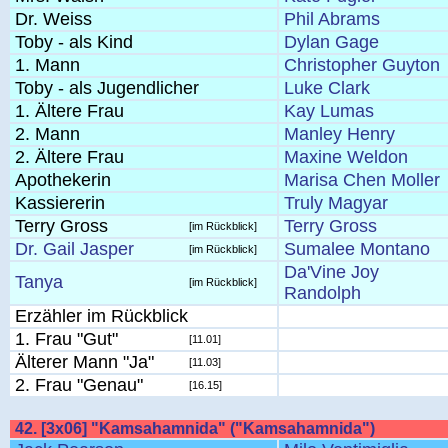
Dr. Weiss
Phil Abrams
Toby - als Kind
Dylan Gage
1. Mann
Christopher Guyton
Toby - als Jugendlicher
Luke Clark
1. Ältere Frau
Kay Lumas
2. Mann
Manley Henry
2. Ältere Frau
Maxine Weldon
Apothekerin
Marisa Chen Moller
Kassiererin
Truly Magyar
Terry Gross
Terry Gross
[im Rückblick]
Dr. Gail Jasper
Sumalee Montano
[im Rückblick]
Da'Vine Joy
Tanya
[im Rückblick]
Randolph
Erzähler im Rückblick
1. Frau "Gut"
[11.01]
Älterer Mann "Ja"
[11.03]
2. Frau "Genau"
[16.15]
42. [3x06] "Kamsahamnida" ("Kamsahamnida")