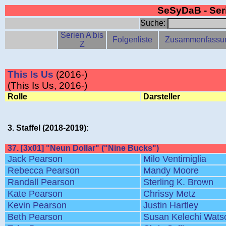
SeSyDaB - Se
Suche:
Serien A bis
Folgenliste
Zusammenfassu
Z
This Is Us
(2016-)
(This Is Us, 2016-)
Rolle
Darsteller
3. Staffel (2018-2019):
37. [3x01] "Neun Dollar" ("Nine Bucks")
Jack Pearson
Milo Ventimiglia
Rebecca Pearson
Mandy Moore
Randall Pearson
Sterling K. Brown
Kate Pearson
Chrissy Metz
Kevin Pearson
Justin Hartley
Beth Pearson
Susan Kelechi Wats