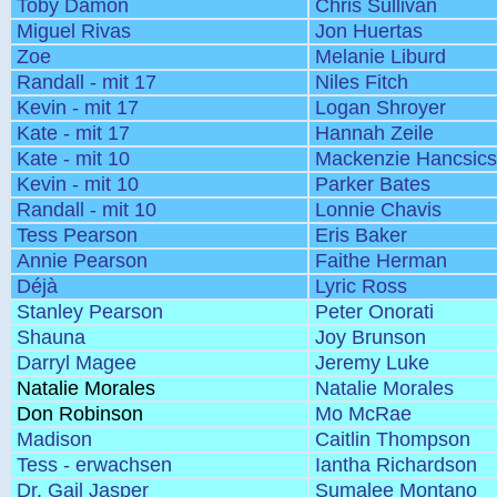
Toby Damon
Chris Sullivan
Miguel Rivas
Jon Huertas
Zoe
Melanie Liburd
Randall - mit 17
Niles Fitch
Kevin - mit 17
Logan Shroyer
Kate - mit 17
Hannah Zeile
Kate - mit 10
Mackenzie Hancsic
Kevin - mit 10
Parker Bates
Randall - mit 10
Lonnie Chavis
Tess Pearson
Eris Baker
Annie Pearson
Faithe Herman
Déjà
Lyric Ross
Stanley Pearson
Peter Onorati
Shauna
Joy Brunson
Darryl Magee
Jeremy Luke
Natalie Morales
Natalie Morales
Don Robinson
Mo McRae
Madison
Caitlin Thompson
Tess - erwachsen
Iantha Richardson
Dr. Gail Jasper
Sumalee Montano