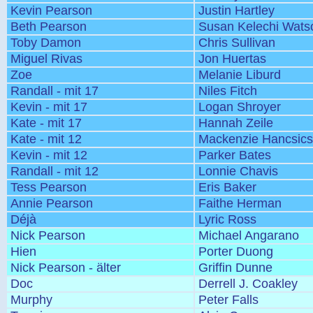
Kevin Pearson
Justin Hartley
Beth Pearson
Susan Kelechi Wats
Toby Damon
Chris Sullivan
Miguel Rivas
Jon Huertas
Zoe
Melanie Liburd
Randall - mit 17
Niles Fitch
Kevin - mit 17
Logan Shroyer
Kate - mit 17
Hannah Zeile
Kate - mit 12
Mackenzie Hancsic
Kevin - mit 12
Parker Bates
Randall - mit 12
Lonnie Chavis
Tess Pearson
Eris Baker
Annie Pearson
Faithe Herman
Déjà
Lyric Ross
Nick Pearson
Michael Angarano
Hien
Porter Duong
Nick Pearson - älter
Griffin Dunne
Doc
Derrell J. Coakley
Murphy
Peter Falls