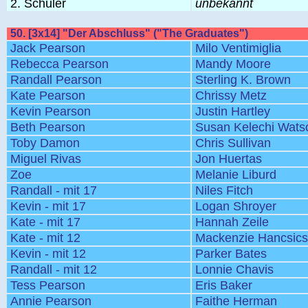
2. Schüler
unbekannt
50. [3x14] "Der Abschluss" ("The Graduates")
Jack Pearson
Milo Ventimiglia
Rebecca Pearson
Mandy Moore
Randall Pearson
Sterling K. Brown
Kate Pearson
Chrissy Metz
Kevin Pearson
Justin Hartley
Beth Pearson
Susan Kelechi Wats
Toby Damon
Chris Sullivan
Miguel Rivas
Jon Huertas
Zoe
Melanie Liburd
Randall - mit 17
Niles Fitch
Kevin - mit 17
Logan Shroyer
Kate - mit 17
Hannah Zeile
Kate - mit 12
Mackenzie Hancsic
Kevin - mit 12
Parker Bates
Randall - mit 12
Lonnie Chavis
Tess Pearson
Eris Baker
Annie Pearson
Faithe Herman