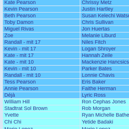
Kate Pearson
Chrissy Metz
Kevin Pearson
Justin Hartley
Beth Pearson
Susan Kelechi Wats
Toby Damon
Chris Sullivan
Miguel Rivas
Jon Huertas
Zoe
Melanie Liburd
Randall - mit 17
Niles Fitch
Kevin - mit 17
Logan Shroyer
Kate - mit 17
Hannah Zeile
Kate - mit 10
Mackenzie Hancsic
Kevin - mit 10
Parker Bates
Randall - mit 10
Lonnie Chavis
Tess Pearson
Eris Baker
Annie Pearson
Faithe Herman
Déjà
Lyric Ross
William Hill
Ron Cephas Jones
Stadtrat Sol Brown
Rob Morgan
Yvette
Ryan Michelle Bath
Chi Chi
Yetide Badaki