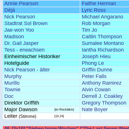
Annie Pearson
Faithe Herman
Déjà
Lyric Ross
Nick Pearson
Michael Angarano
Stadtrat Sol Brown
Rob Morgan
Jae-won Yoo
Tim Jo
Madison
Caitlin Thompson
Dr. Gail Jasper
Sumalee Montano
Tess - erwachsen
Iantha Richardson
Einheimischer Historiker
Joseph Hieu
Hotelguide
Phong Le
Nick Pearson - älter
Griffin Dunne
Murphy
Peter Falls
Murillo
Anthony Ramirez
Townie
Alvin Cowan
Doc
Derrell J. Coakley
Direktor Griffith
Gregory Thompson
Major Dawson
Nate Boyer
[im Rückblick]
Leiter
(Stimme)
[10.24]
46. [3x10] "Sieben lange Wochen" ("The Last Seven Wee