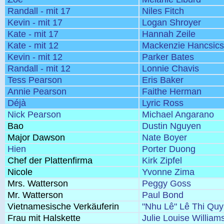
Randall - mit 17
Niles Fitch
Kevin - mit 17
Logan Shroyer
Kate - mit 17
Hannah Zeile
Kate - mit 12
Mackenzie Hancsic
Kevin - mit 12
Parker Bates
Randall - mit 12
Lonnie Chavis
Tess Pearson
Eris Baker
Annie Pearson
Faithe Herman
Déjà
Lyric Ross
Nick Pearson
Michael Angarano
Bao
Dustin Nguyen
Major Dawson
Nate Boyer
Hien
Porter Duong
Chef der Plattenfirma
Kirk Zipfel
Nicole
Yvonne Zima
Mrs. Watterson
Peggy Goss
Mr. Watterson
Paul Bond
Vietnamesische Verkäuferin
"Nhu Lê" Lê Thi Qu
Frau mit Halskette
Julie Louise William