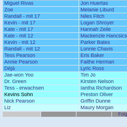
Miguel Rivas
Jon Huertas
Zoe
Melanie Liburd
Randall - mit 17
Niles Fitch
Kevin - mit 17
Logan Shroyer
Kate - mit 17
Hannah Zeile
Kate - mit 12
Mackenzie Hancsic
Kevin - mit 12
Parker Bates
Randall - mit 12
Lonnie Chavis
Tess Pearson
Eris Baker
Annie Pearson
Faithe Herman
Déjà
Lyric Ross
Jae-won Yoo
Tim Jo
Dr. Green
Kirsten Nelson
Tess - erwachsen
Iantha Richardson
Kevins Sohn
Preston Oliver
Nick Pearson
Griffin Dunne
Liz
Maury Morgan
Folg