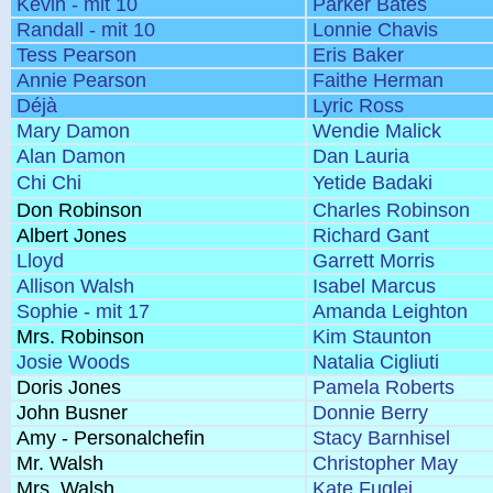
Kevin - mit 10
Parker Bates
Randall - mit 10
Lonnie Chavis
Tess Pearson
Eris Baker
Annie Pearson
Faithe Herman
Déjà
Lyric Ross
Mary Damon
Wendie Malick
Alan Damon
Dan Lauria
Chi Chi
Yetide Badaki
Don Robinson
Charles Robinson
Albert Jones
Richard Gant
Lloyd
Garrett Morris
Allison Walsh
Isabel Marcus
Sophie - mit 17
Amanda Leighton
Mrs. Robinson
Kim Staunton
Josie Woods
Natalia Cigliuti
Doris Jones
Pamela Roberts
John Busner
Donnie Berry
Amy - Personalchefin
Stacy Barnhisel
Mr. Walsh
Christopher May
Mrs. Walsh
Kate Fuglei