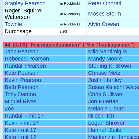
Stanley Pearson
Peter Onorati
[im Rückblick]
Roger "Squirrel"
Moses Storm
[im Rückblick]
Watterson
Townie
Alvin Cowan
[im Rückblick]
Durchsage
[2.20]
44. [3x08] "Feiertagssituationen" ("Six Thanksgivings")
Jack Pearson
Milo Ventimiglia
Rebecca Pearson
Mandy Moore
Randall Pearson
Sterling K. Brown
Kate Pearson
Chrissy Metz
Kevin Pearson
Justin Hartley
Beth Pearson
Susan Kelechi Wats
Toby Damon
Chris Sullivan
Miguel Rivas
Jon Huertas
Zoe
Melanie Liburd
Randall - mit 17
Niles Fitch
Kevin - mit 17
Logan Shroyer
Kate - mit 17
Hannah Zeile
Kate - mit 12
Mackenzie Hancsic