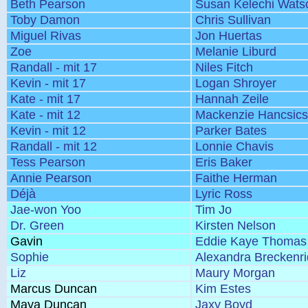
Beth Pearson
Susan Kelechi Wats
Toby Damon
Chris Sullivan
Miguel Rivas
Jon Huertas
Zoe
Melanie Liburd
Randall - mit 17
Niles Fitch
Kevin - mit 17
Logan Shroyer
Kate - mit 17
Hannah Zeile
Kate - mit 12
Mackenzie Hancsic
Kevin - mit 12
Parker Bates
Randall - mit 12
Lonnie Chavis
Tess Pearson
Eris Baker
Annie Pearson
Faithe Herman
Déjà
Lyric Ross
Jae-won Yoo
Tim Jo
Dr. Green
Kirsten Nelson
Gavin
Eddie Kaye Thomas
Sophie
Alexandra Breckenr
Liz
Maury Morgan
Marcus Duncan
Kim Estes
Maya Duncan
Jaxy Boyd