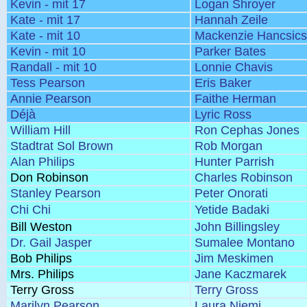
Kevin - mit 17
Logan Shroyer
Kate - mit 17
Hannah Zeile
Kate - mit 10
Mackenzie Hancsic
Kevin - mit 10
Parker Bates
Randall - mit 10
Lonnie Chavis
Tess Pearson
Eris Baker
Annie Pearson
Faithe Herman
Déjà
Lyric Ross
William Hill
Ron Cephas Jones
Stadtrat Sol Brown
Rob Morgan
Alan Philips
Hunter Parrish
Don Robinson
Charles Robinson
Stanley Pearson
Peter Onorati
Chi Chi
Yetide Badaki
Bill Weston
John Billingsley
Dr. Gail Jasper
Sumalee Montano
Bob Philips
Jim Meskimen
Mrs. Philips
Jane Kaczmarek
Terry Gross
Terry Gross
Marilyn Pearson
Laura Niemi