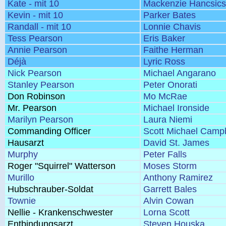
Kate - mit 10
Mackenzie Hancsic
Kevin - mit 10
Parker Bates
Randall - mit 10
Lonnie Chavis
Tess Pearson
Eris Baker
Annie Pearson
Faithe Herman
Déjà
Lyric Ross
Nick Pearson
Michael Angarano
Stanley Pearson
Peter Onorati
Don Robinson
Mo McRae
Mr. Pearson
Michael Ironside
Marilyn Pearson
Laura Niemi
Commanding Officer
Scott Michael Campb
Hausarzt
David St. James
Murphy
Peter Falls
Roger "Squirrel" Watterson
Moses Storm
Murillo
Anthony Ramirez
Hubschrauber-Soldat
Garrett Bales
Townie
Alvin Cowan
Nellie - Krankenschwester
Lorna Scott
Entbindungsarzt
Steven Houska