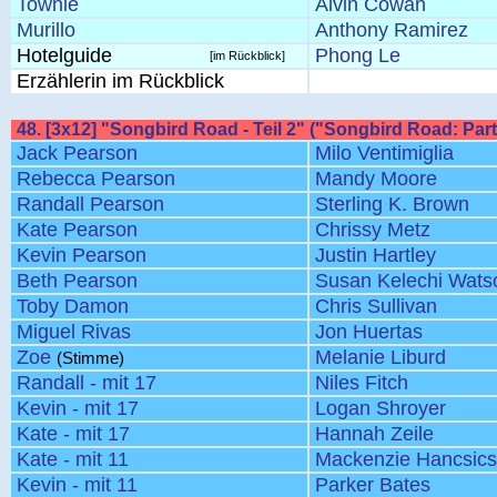
Townie
Alvin Cowan
Murillo
Anthony Ramirez
Hotelguide
Phong Le
[im Rückblick]
Erzählerin im Rückblick
48. [3x12] "Songbird Road - Teil 2" ("Songbird Road: Par
Jack Pearson
Milo Ventimiglia
Rebecca Pearson
Mandy Moore
Randall Pearson
Sterling K. Brown
Kate Pearson
Chrissy Metz
Kevin Pearson
Justin Hartley
Beth Pearson
Susan Kelechi Wats
Toby Damon
Chris Sullivan
Miguel Rivas
Jon Huertas
Zoe
Melanie Liburd
(Stimme)
Randall - mit 17
Niles Fitch
Kevin - mit 17
Logan Shroyer
Kate - mit 17
Hannah Zeile
Kate - mit 11
Mackenzie Hancsic
Kevin - mit 11
Parker Bates