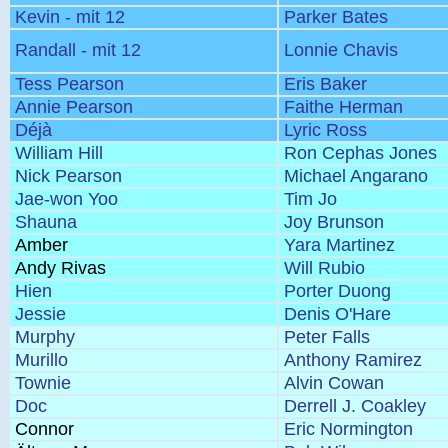
Kevin - mit 12
Parker Bates
Randall - mit 12
Lonnie Chavis
Tess Pearson
Eris Baker
Annie Pearson
Faithe Herman
Déjà
Lyric Ross
William Hill
Ron Cephas Jones
Nick Pearson
Michael Angarano
Jae-won Yoo
Tim Jo
Shauna
Joy Brunson
Amber
Yara Martinez
Andy Rivas
Will Rubio
Hien
Porter Duong
Jessie
Denis O'Hare
Murphy
Peter Falls
Murillo
Anthony Ramirez
Townie
Alvin Cowan
Doc
Derrell J. Coakley
Connor
Eric Normington