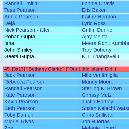
Randall - mit 11
Lonnie Chavis
Tess Pearson
Eris Baker
Annie Pearson
Faithe Herman
Déjà
Lyric Ross
Nick Pearson - älter
Griffin Dunne
Rohan Gupta
Ajay Mehta
Isha
Meera Rohit Kumbh
John Smiley
Troy Doherty
Geeta Gupta
K.T. Thangavelu
49. [3x13] "Bethany Clarke" ("Our Little Island Girl")
Jack Pearson
Milo Ventimiglia
Rebecca Pearson
Mandy Moore
Randall Pearson
Sterling K. Brown
Kate Pearson
Chrissy Metz
Kevin Pearson
Justin Hartley
Beth Pearson
Susan Kelechi Wats
Toby Damon
Chris Sullivan
Miguel Rivas
Jon Huertas
Zoe
Melanie Liburd