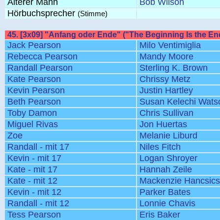
Älterer Mann
Bob Wilson
Hörbuchsprecher
(Stimme)
45. [3x09] "Anfang oder Ende" ("The Beginning Is the En
Jack Pearson
Milo Ventimiglia
Rebecca Pearson
Mandy Moore
Randall Pearson
Sterling K. Brown
Kate Pearson
Chrissy Metz
Kevin Pearson
Justin Hartley
Beth Pearson
Susan Kelechi Wats
Toby Damon
Chris Sullivan
Miguel Rivas
Jon Huertas
Zoe
Melanie Liburd
Randall - mit 17
Niles Fitch
Kevin - mit 17
Logan Shroyer
Kate - mit 17
Hannah Zeile
Kate - mit 12
Mackenzie Hancsic
Kevin - mit 12
Parker Bates
Randall - mit 12
Lonnie Chavis
Tess Pearson
Eris Baker