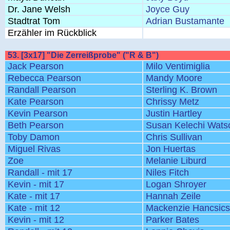
Dr. Jane Welsh
Joyce Guy
Stadtrat Tom
Adrian Bustamante
Erzähler im Rückblick
53. [3x17] "Die Zerreißprobe" ("R & B")
Jack Pearson
Milo Ventimiglia
Rebecca Pearson
Mandy Moore
Randall Pearson
Sterling K. Brown
Kate Pearson
Chrissy Metz
Kevin Pearson
Justin Hartley
Beth Pearson
Susan Kelechi Wats
Toby Damon
Chris Sullivan
Miguel Rivas
Jon Huertas
Zoe
Melanie Liburd
Randall - mit 17
Niles Fitch
Kevin - mit 17
Logan Shroyer
Kate - mit 17
Hannah Zeile
Kate - mit 12
Mackenzie Hancsic
Kevin - mit 12
Parker Bates