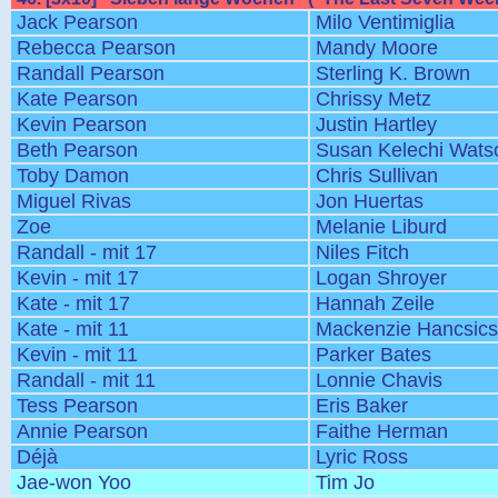
Jack Pearson
Milo Ventimiglia
Rebecca Pearson
Mandy Moore
Randall Pearson
Sterling K. Brown
Kate Pearson
Chrissy Metz
Kevin Pearson
Justin Hartley
Beth Pearson
Susan Kelechi Wats
Toby Damon
Chris Sullivan
Miguel Rivas
Jon Huertas
Zoe
Melanie Liburd
Randall - mit 17
Niles Fitch
Kevin - mit 17
Logan Shroyer
Kate - mit 17
Hannah Zeile
Kate - mit 11
Mackenzie Hancsic
Kevin - mit 11
Parker Bates
Randall - mit 11
Lonnie Chavis
Tess Pearson
Eris Baker
Annie Pearson
Faithe Herman
Déjà
Lyric Ross
Jae-won Yoo
Tim Jo