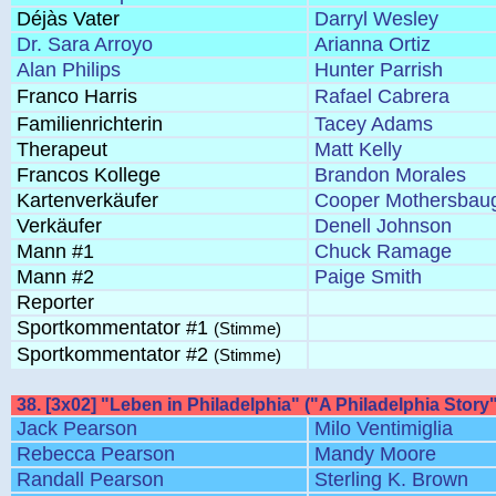
Déjàs Vater
Darryl Wesley
Dr. Sara Arroyo
Arianna Ortiz
Alan Philips
Hunter Parrish
Franco Harris
Rafael Cabrera
Familienrichterin
Tacey Adams
Therapeut
Matt Kelly
Francos Kollege
Brandon Morales
Kartenverkäufer
Cooper Mothersbau
Verkäufer
Denell Johnson
Mann #1
Chuck Ramage
Mann #2
Paige Smith
Reporter
Sportkommentator #1
(Stimme)
Sportkommentator #2
(Stimme)
38. [3x02] "Leben in Philadelphia" ("A Philadelphia Story"
Jack Pearson
Milo Ventimiglia
Rebecca Pearson
Mandy Moore
Randall Pearson
Sterling K. Brown