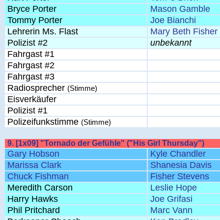
Bryce Porter
Mason Gamble
Tommy Porter
Joe Bianchi
Lehrerin Ms. Flast
Mary Beth Fisher
Polizist #2
unbekannt
Fahrgast #1
Fahrgast #2
Fahrgast #3
Radiosprecher
(Stimme)
Eisverkäufer
Polizist #1
Polizeifunkstimme
(Stimme)
9. [1x09] "Tornado der Gefühle" ("His Girl Thursday")
Gary Hobson
Kyle Chandler
Marissa Clark
Shanesia Davis
Chuck Fishman
Fisher Stevens
Meredith Carson
Leslie Hope
Harry Hawks
Joe Grifasi
Phil Pritchard
Marc Vann