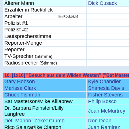
Älterer Mann
Dick Cusack
Erzähler in Rückblick
Arbeiter
[im Rückblick]
Polizist #1
Polizist #2
Lautsprecherstimme
Reporter-Menge
Reporter
TV-Sprecher
(Stimme)
Radiosprecher
(Stimme)
16. [1x16] "Besuch aus dem Wilden Westen" ("Bat Maste
Gary Hobson
Kyle Chandler
Marissa Clark
Shanesia Davis
Chuck Fishman
Fisher Stevens
Bat Masterson/Mike Killabrew
Philip Bosco
Dr. Barbara Feinstein/Lilly
Joan McMurtrey
Langtree
Det. Marion "Zeke" Crumb
Ron Dean
Rico Salazar/Ike Clanton
Juan Ramirez