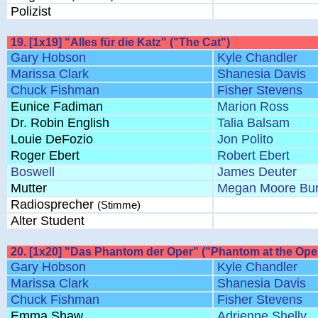
Polizist
19. [1x19] "Alles für die Katz" ("The Cat")
Gary Hobson
Kyle Chandler
Marissa Clark
Shanesia Davis
Chuck Fishman
Fisher Stevens
Eunice Fadiman
Marion Ross
Dr. Robin English
Talia Balsam
Louie DeFozio
Jon Polito
Roger Ebert
Robert Ebert
Boswell
James Deuter
Mutter
Megan Moore Bu
Radiosprecher
(Stimme)
Alter Student
20. [1x20] "Das Phantom der Oper" ("Phantom at the Ope
Gary Hobson
Kyle Chandler
Marissa Clark
Shanesia Davis
Chuck Fishman
Fisher Stevens
Emma Shaw
Adrienne Shelly