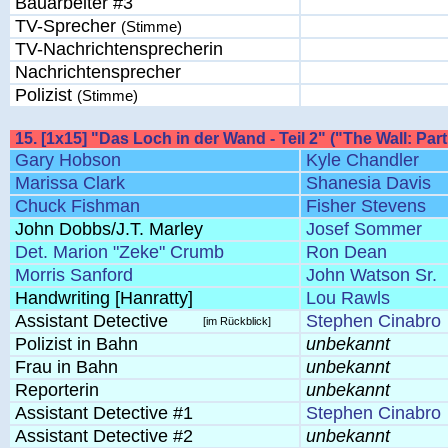
Bauarbeiter #3
TV-Sprecher
(Stimme)
TV-Nachrichtensprecherin
Nachrichtensprecher
Polizist
(Stimme)
15. [1x15] "Das Loch in der Wand - Teil 2" ("The Wall: Part
Gary Hobson
Kyle Chandler
Marissa Clark
Shanesia Davis
Chuck Fishman
Fisher Stevens
John Dobbs/J.T. Marley
Josef Sommer
Det. Marion "Zeke" Crumb
Ron Dean
Morris Sanford
John Watson Sr.
Handwriting [Hanratty]
Lou Rawls
Assistant Detective
Stephen Cinabro
[im Rückblick]
Polizist in Bahn
unbekannt
Frau in Bahn
unbekannt
Reporterin
unbekannt
Assistant Detective #1
Stephen Cinabro
Assistant Detective #2
unbekannt