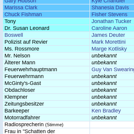
Gary Hobson
Kyle Chandler
Marissa Clark
Shanesia Davis
Chuck Fishman
Fisher Stevens
Tony
Jonathan Tucker
Dr. Susan Leonard
Caroline Aaron
Boswell
James Deuter
Polizist auf Revier
Mark Morettini
Ms. Rossmore
Marge Kotlisky
Mr. Nelson
unbekannt
Älterer Mann
unbekannt
Feuerwehrhauptmann
Guy Van Swearin
Feuerwehrmann
unbekannt
McGinty's-Gast
unbekannt
Obdachloser
unbekannt
Klempner
unbekannt
Zeitungsbesitzer
unbekannt
Barkeeper
Ken Bradley
Motorradfahrer
unbekannt
Radiosprecherin
(Stimme)
Frau in "Schatten der