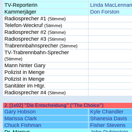
TV-Reporterin
Linda MacLenna
Kammerjäger
Don Forston
Radiosprecher #1
(Stimme)
Telefon-Weckruf
(Stimme)
Radiosprecher #2
(Stimme)
Radiosprecher #3
(Stimme)
Trabrennbahnsprecher
(Stimme)
TV-Trabrennbahn-Sprecher
(Stimme)
Mann hinter Gary
Polizist in Menge
Polizist in Menge
Sanitäter im Htgr.
Radiosprecher #4
(Stimme)
2. [1x02] "Die Entscheidung" ("The Choice")
Gary Hobson
Kyle Chandler
Marissa Clark
Shanesia Davis
Chuck Fishman
Fisher Stevens