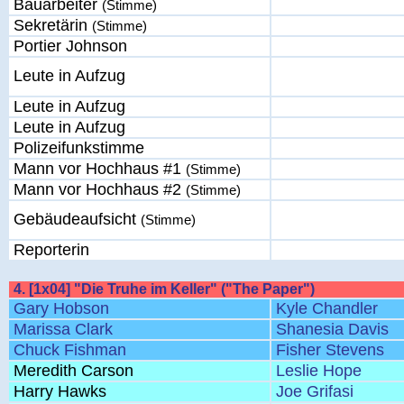
Bauarbeiter
(Stimme)
Sekretärin
(Stimme)
Portier Johnson
Leute in Aufzug
Leute in Aufzug
Leute in Aufzug
Polizeifunkstimme
Mann vor Hochhaus #1
(Stimme)
Mann vor Hochhaus #2
(Stimme)
Gebäudeaufsicht
(Stimme)
Reporterin
4. [1x04] "Die Truhe im Keller" ("The Paper")
Gary Hobson
Kyle Chandler
Marissa Clark
Shanesia Davis
Chuck Fishman
Fisher Stevens
Meredith Carson
Leslie Hope
Harry Hawks
Joe Grifasi