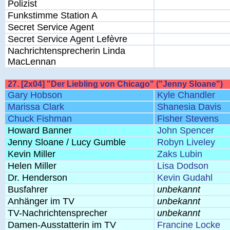
Polizist
Funkstimme Station A
Secret Service Agent
Secret Service Agent Lefèvre
Nachrichtensprecherin Linda
MacLennan
27. [2x04] "Der Liebling von Chicago" ("Jenny Sloane")
Gary Hobson
Kyle Chandler
Marissa Clark
Shanesia Davis
Chuck Fishman
Fisher Stevens
Howard Banner
John Spencer
Jenny Sloane / Lucy Gumble
Robyn Liveley
Kevin Miller
Zaks Lubin
Helen Miller
Lisa Dodson
Dr. Henderson
Kevin Gudahl
Busfahrer
unbekannt
Anhänger im TV
unbekannt
TV-Nachrichtensprecher
unbekannt
Damen-Ausstatterin im TV
Francine Locke