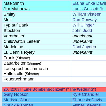
Mae Smith
Elaina Erika Davi
Jim Matthews
Louis Gossett Jr.
Smitty
William Visteen
Mott
Dan Conway
Typ auf Bank
Will Clinger
Stockton
John Judd
Vorarbeiter
unbekannt
ChildWatch-Leiterin
unbekannt
Madeleine
Dani Jayden
Lt. Dennis Ryley
unbekannt
Frunk
(Stimme)
Bauarbeiter
(Stimme)
Lautsprecherstimme an
Haltestelle
(Stimme)
Feuerwehrmann
26. [2x03] "Eine Bombenhochzeit" ("The Wedding")
Gary Hobson
Kyle Chandler
Marissa Clark
Shanesia Davis
Chuck Fishman
Fisher Stevens