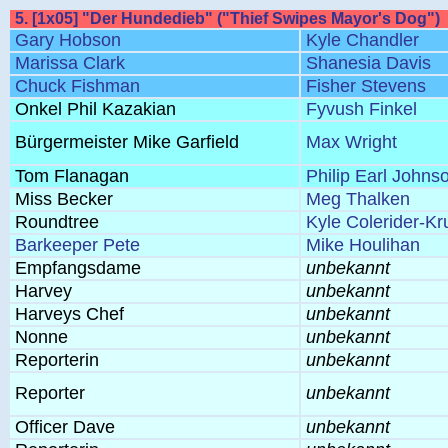
5. [1x05] "Der Hundedieb" ("Thief Swipes Mayor's Dog")
Gary Hobson
Kyle Chandler
Marissa Clark
Shanesia Davis
Chuck Fishman
Fisher Stevens
Onkel Phil Kazakian
Fyvush Finkel
Bürgermeister Mike Garfield
Max Wright
Tom Flanagan
Philip Earl Johns
Miss Becker
Meg Thalken
Roundtree
Kyle Colerider-Kr
Barkeeper Pete
Mike Houlihan
Empfangsdame
unbekannt
Harvey
unbekannt
Harveys Chef
unbekannt
Nonne
unbekannt
Reporterin
unbekannt
Reporter
unbekannt
Officer Dave
unbekannt