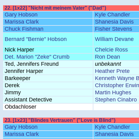
22. [1x22] "Nicht mit meinem Vater" ("Dad")
Gary Hobson
Kyle Chandler
Marissa Clark
Shanesia Davis
Chuck Fishman
Fisher Stevens
Bernard "Bernie" Hobson
William Devane
Nick Harper
Chelcie Ross
Det. Marion "Zeke" Crumb
Ron Dean
Ted, Jennifers Freund
unbekannt
Jennifer Harper
Heather Prete
Barkeeper
Kenneth Wayne B
Derek
Christopher Erwi
Jimmy
Martin Hughes
Assistant Detective
Stephen Cinabro
Obdachloser
23. [1x23] "Blindes Vertrauen" ("Love is Blind")
Gary Hobson
Kyle Chandler
Marissa Clark
Shanesia Davis