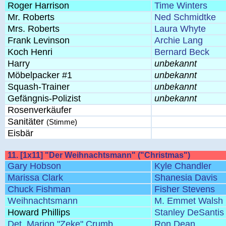
Roger Harrison
Time Winters
Mr. Roberts
Ned Schmidtke
Mrs. Roberts
Laura Whyte
Frank Levinson
Archie Lang
Koch Henri
Bernard Beck
Harry
unbekannt
Möbelpacker #1
unbekannt
Squash-Trainer
unbekannt
Gefängnis-Polizist
unbekannt
Rosenverkäufer
Sanitäter
(Stimme)
Eisbär
11. [1x11] "Der Weihnachtsmann" ("Christmas")
Gary Hobson
Kyle Chandler
Marissa Clark
Shanesia Davis
Chuck Fishman
Fisher Stevens
Weihnachtsmann
M. Emmet Walsh
Howard Phillips
Stanley DeSantis
Det. Marion "Zeke" Crumb
Ron Dean