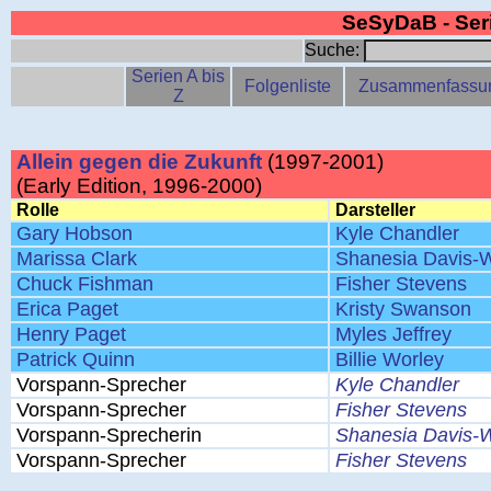
SeSyDaB - Se
Suche:
Serien A bis
Folgenliste
Zusammenfassu
Z
Allein gegen die Zukunft
(1997-2001)
(Early Edition, 1996-2000)
Rolle
Darsteller
Gary Hobson
Kyle Chandler
Marissa Clark
Shanesia Davis-W
Chuck Fishman
Fisher Stevens
Erica Paget
Kristy Swanson
Henry Paget
Myles Jeffrey
Patrick Quinn
Billie Worley
Vorspann-Sprecher
Kyle Chandler
Vorspann-Sprecher
Fisher Stevens
Vorspann-Sprecherin
Shanesia Davis-W
Vorspann-Sprecher
Fisher Stevens