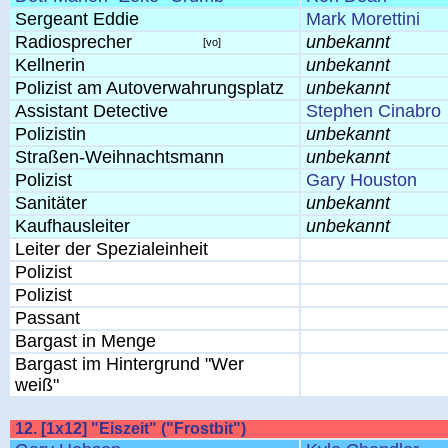
Sergeant Eddie
Mark Morettini
Radiosprecher
unbekannt
[vo]
Kellnerin
unbekannt
Polizist am Autoverwahrungsplatz
unbekannt
Assistant Detective
Stephen Cinabro
Polizistin
unbekannt
Straßen-Weihnachtsmann
unbekannt
Polizist
Gary Houston
Sanitäter
unbekannt
Kaufhausleiter
unbekannt
Leiter der Spezialeinheit
Polizist
Polizist
Passant
Bargast in Menge
Bargast im Hintergrund "Wer
weiß"
12. [1x12] "Eiszeit" ("Frostbit")