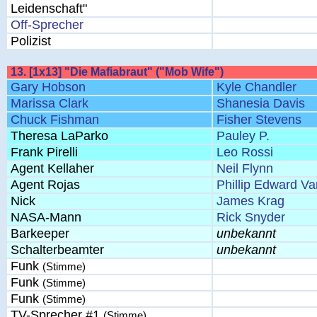
Leidenschaft"
Off-Sprecher
Polizist
13. [1x13] "Die Mafiabraut" ("Mob Wife")
Gary Hobson
Kyle Chandler
Marissa Clark
Shanesia Davis
Chuck Fishman
Fisher Stevens
Theresa LaParko
Pauley P.
Frank Pirelli
Leo Rossi
Agent Kellaher
Neil Flynn
Agent Rojas
Phillip Edward Va
Nick
James Krag
NASA-Mann
Rick Snyder
Barkeeper
unbekannt
Schalterbeamter
unbekannt
Funk
(Stimme)
Funk
(Stimme)
Funk
(Stimme)
TV-Sprecher #1
(Stimme)