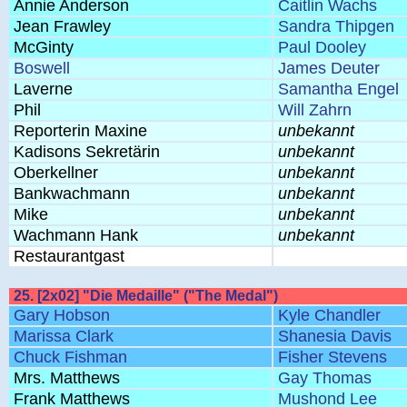
Annie Anderson
Caitlin Wachs
Jean Frawley
Sandra Thipgen
McGinty
Paul Dooley
Boswell
James Deuter
Laverne
Samantha Engel
Phil
Will Zahrn
Reporterin Maxine
unbekannt
Kadisons Sekretärin
unbekannt
Oberkellner
unbekannt
Bankwachmann
unbekannt
Mike
unbekannt
Wachmann Hank
unbekannt
Restaurantgast
25. [2x02] "Die Medaille" ("The Medal")
Gary Hobson
Kyle Chandler
Marissa Clark
Shanesia Davis
Chuck Fishman
Fisher Stevens
Mrs. Matthews
Gay Thomas
Frank Matthews
Mushond Lee