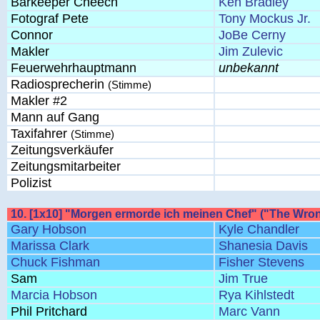
Barkeeper Cheech
Ken Bradley
Fotograf Pete
Tony Mockus Jr.
Connor
JoBe Cerny
Makler
Jim Zulevic
Feuerwehrhauptmann
unbekannt
Radiosprecherin
(Stimme)
Makler #2
Mann auf Gang
Taxifahrer
(Stimme)
Zeitungsverkäufer
Zeitungsmitarbeiter
Polizist
10. [1x10] "Morgen ermorde ich meinen Chef" ("The Wro
Gary Hobson
Kyle Chandler
Marissa Clark
Shanesia Davis
Chuck Fishman
Fisher Stevens
Sam
Jim True
Marcia Hobson
Rya Kihlstedt
Phil Pritchard
Marc Vann