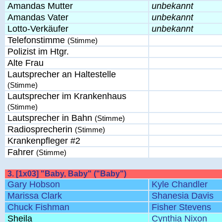
Amandas Mutter
unbekannt
Amandas Vater
unbekannt
Lotto-Verkäufer
unbekannt
Telefonstimme
(Stimme)
Polizist im Htgr.
Alte Frau
Lautsprecher an Haltestelle
(Stimme)
Lautsprecher im Krankenhaus
(Stimme)
Lautsprecher in Bahn
(Stimme)
Radiosprecherin
(Stimme)
Krankenpfleger #2
Fahrer
(Stimme)
3. [1x03] "Baby, Baby" ("Baby")
Gary Hobson
Kyle Chandler
Marissa Clark
Shanesia Davis
Chuck Fishman
Fisher Stevens
Sheila
Cynthia Nixon