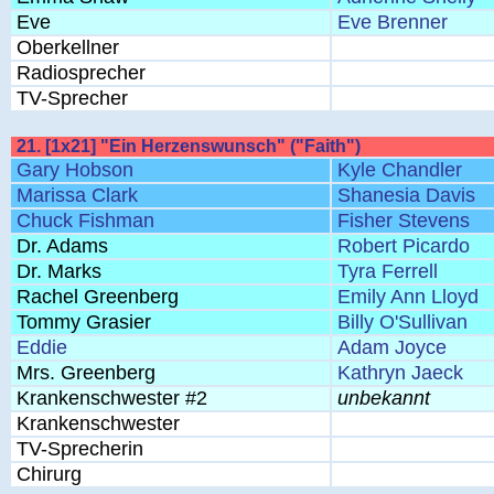
Eve
Eve Brenner
Oberkellner
Radiosprecher
TV-Sprecher
21. [1x21] "Ein Herzenswunsch" ("Faith")
Gary Hobson
Kyle Chandler
Marissa Clark
Shanesia Davis
Chuck Fishman
Fisher Stevens
Dr. Adams
Robert Picardo
Dr. Marks
Tyra Ferrell
Rachel Greenberg
Emily Ann Lloyd
Tommy Grasier
Billy O'Sullivan
Eddie
Adam Joyce
Mrs. Greenberg
Kathryn Jaeck
Krankenschwester #2
unbekannt
Krankenschwester
TV-Sprecherin
Chirurg