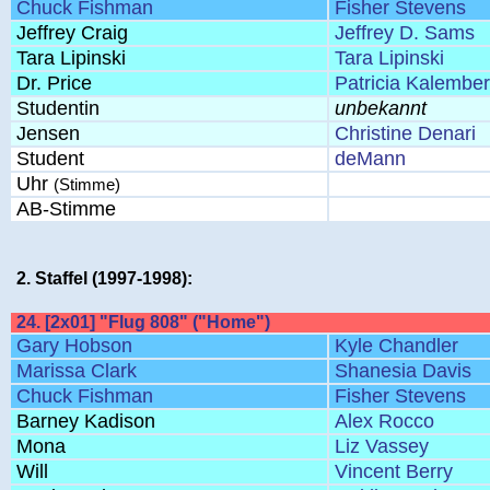
Chuck Fishman
Fisher Stevens
Jeffrey Craig
Jeffrey D. Sams
Tara Lipinski
Tara Lipinski
Dr. Price
Patricia Kalember
Studentin
unbekannt
Jensen
Christine Denari
Student
deMann
Uhr
(Stimme)
AB-Stimme
2. Staffel (1997-1998):
24. [2x01] "Flug 808" ("Home")
Gary Hobson
Kyle Chandler
Marissa Clark
Shanesia Davis
Chuck Fishman
Fisher Stevens
Barney Kadison
Alex Rocco
Mona
Liz Vassey
Will
Vincent Berry