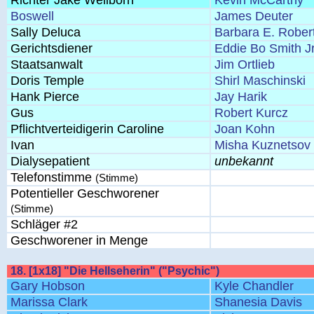
Richter Jake Wellborn
Kevin McCarthy
Boswell
James Deuter
Sally Deluca
Barbara E. Rober
Gerichtsdiener
Eddie Bo Smith Jr
Staatsanwalt
Jim Ortlieb
Doris Temple
Shirl Maschinski
Hank Pierce
Jay Harik
Gus
Robert Kurcz
Pflichtverteidigerin Caroline
Joan Kohn
Ivan
Misha Kuznetsov
Dialysepatient
unbekannt
Telefonstimme
(Stimme)
Potentieller Geschworener
(Stimme)
Schläger #2
Geschworener in Menge
18. [1x18] "Die Hellseherin" ("Psychic")
Gary Hobson
Kyle Chandler
Marissa Clark
Shanesia Davis