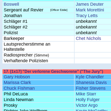
Boswell
James Deuter
Sergeant auf Revier
Mark Morettini
[Officer Eddie]
Jonathan
Tracy Letts
Schläger #1
unbekannt
Schläger #2
unbekannt
Polizist
unbekannt
Barkeeper
Chet Nichols
Lautsprecherstimme an
Haltestelle
Radiosprecher
(Stimme)
Verhaftende Polizisten
17. [1x17] "Der verlorene Geschworene" ("The Jury")
Gary Hobson
Kyle Chandler
Marissa Clark
Shanesia Davis
Chuck Fishman
Fisher Stevens
Phil DeLuca
Mike Starr
Linda Newman
Holly Fulger
Prosky
Victor Argo