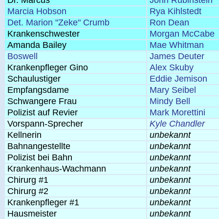
Dr. Marcus
John Rubinstein
Marcia Hobson
Rya Kihlstedt
Det. Marion "Zeke" Crumb
Ron Dean
Krankenschwester
Morgan McCabe
Amanda Bailey
Mae Whitman
Boswell
James Deuter
Krankenpfleger Gino
Alex Skuby
Schaulustiger
Eddie Jemison
Empfangsdame
Mary Seibel
Schwangere Frau
Mindy Bell
Polizist auf Revier
Mark Morettini
Vorspann-Sprecher
Kyle Chandler
Kellnerin
unbekannt
Bahnangestellte
unbekannt
Polizist bei Bahn
unbekannt
Krankenhaus-Wachmann
unbekannt
Chirurg #1
unbekannt
Chirurg #2
unbekannt
Krankenpfleger #1
unbekannt
Hausmeister
unbekannt