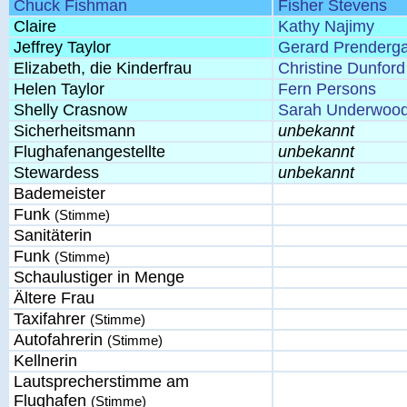
Chuck Fishman
Fisher Stevens
Claire
Kathy Najimy
Jeffrey Taylor
Gerard Prenderga
Elizabeth, die Kinderfrau
Christine Dunford
Helen Taylor
Fern Persons
Shelly Crasnow
Sarah Underwoo
Sicherheitsmann
unbekannt
Flughafenangestellte
unbekannt
Stewardess
unbekannt
Bademeister
Funk
(Stimme)
Sanitäterin
Funk
(Stimme)
Schaulustiger in Menge
Ältere Frau
Taxifahrer
(Stimme)
Autofahrerin
(Stimme)
Kellnerin
Lautsprecherstimme am
Flughafen
(Stimme)