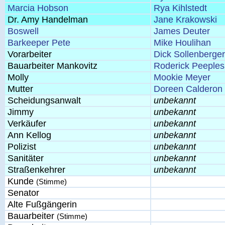
Marcia Hobson
Rya Kihlstedt
Dr. Amy Handelman
Jane Krakowski
Boswell
James Deuter
Barkeeper Pete
Mike Houlihan
Vorarbeiter
Dick Sollenberger
Bauarbeiter Mankovitz
Roderick Peeples
Molly
Mookie Meyer
Mutter
Doreen Calderon
Scheidungsanwalt
unbekannt
Jimmy
unbekannt
Verkäufer
unbekannt
Ann Kellog
unbekannt
Polizist
unbekannt
Sanitäter
unbekannt
Straßenkehrer
unbekannt
Kunde
(Stimme)
Senator
Alte Fußgängerin
Bauarbeiter
(Stimme)