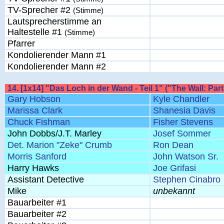
TV-Sprecher #2
(Stimme)
Lautsprecherstimme an
Haltestelle #1
(Stimme)
Pfarrer
Kondolierender Mann #1
Kondolierender Mann #2
14. [1x14] "Das Loch in der Wand - Teil 1" ("The Wall: Part
Gary Hobson
Kyle Chandler
Marissa Clark
Shanesia Davis
Chuck Fishman
Fisher Stevens
John Dobbs/J.T. Marley
Josef Sommer
Det. Marion "Zeke" Crumb
Ron Dean
Morris Sanford
John Watson Sr.
Harry Hawks
Joe Grifasi
Assistant Detective
Stephen Cinabro
Mike
unbekannt
Bauarbeiter #1
Bauarbeiter #2