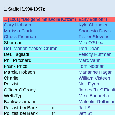
1. Staffel (1996-1997):
1. [1x01] "Die geheimnisvolle Katze" ("Early Edition")
Gary Hobson
Kyle Chandler
Marissa Clark
Shanesia Davis
Chuck Fishman
Fisher Stevens
Sherman
Milo O'Shea
Det. Marion "Zeke" Crumb
Ron Dean
Det. Tagliatti
Felicity Huffman
Phil Pritchard
Marc Vann
Frank Price
Tom Noonan
Marcia Hobson
Marianne Hagan
Charlie
William Visteen
Polizist
Neil Flynn
Officer O'Grady
James "Ike" Eichl
Wett-Typ
Mike Bacarella
Bankwachmann
Malcolm Rothma
Polizist bei Bank
Jeff Still
[I]
Polizist bei Bank
Jeff Still
[II]