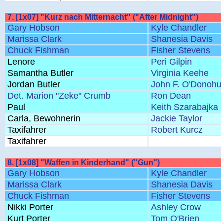
7. [1x07] "Kurz nach Mitternacht" ("After Midnight")
Gary Hobson
Kyle Chandler
Marissa Clark
Shanesia Davis
Chuck Fishman
Fisher Stevens
Lenore
Peri Gilpin
Samantha Butler
Virginia Keehe
Jordan Butler
John F. O'Donoh
Det. Marion "Zeke" Crumb
Ron Dean
Paul
Keith Szarabajka
Carla, Bewohnerin
Jackie Taylor
Taxifahrer
Robert Kurcz
Taxifahrer
8. [1x08] "Waffen in Kinderhand" ("Gun")
Gary Hobson
Kyle Chandler
Marissa Clark
Shanesia Davis
Chuck Fishman
Fisher Stevens
Nikki Porter
Ashley Crow
Kurt Porter
Tom O'Brien