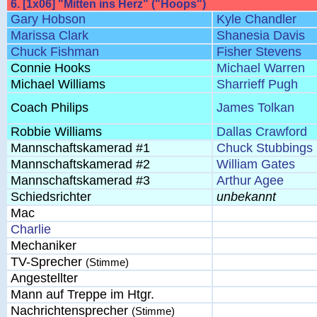
6. [1x06] "Mitten ins Herz" ("Hoops")
Gary Hobson
Kyle Chandler
Marissa Clark
Shanesia Davis
Chuck Fishman
Fisher Stevens
Connie Hooks
Michael Warren
Michael Williams
Sharrieff Pugh
Coach Philips
James Tolkan
Robbie Williams
Dallas Crawford
Mannschaftskamerad #1
Chuck Stubbings
Mannschaftskamerad #2
William Gates
Mannschaftskamerad #3
Arthur Agee
Schiedsrichter
unbekannt
Mac
Charlie
Mechaniker
TV-Sprecher
(Stimme)
Angestellter
Mann auf Treppe im Htgr.
Nachrichtensprecher
(Stimme)