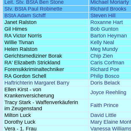
Leit. Stv. BStA Ben Stone
Michael Moriarty
Stv. BStA Paul Robinette
Richard Brooks
BStA Adam Schiff
Steven Hill
Janet Ralston
Roxanne Hart
Gil Himes
Bob Gunton
RA Victor Norris
Barton Heyman
Willie Tivnan
Kelly Neal
Helen Ralston
Meg Mundy
Gerichtsmediziner Borak
Chip Zien
RA' Elizabeth Strickland
Caris Corfman
Forensikkriminaltechniker
Richard Poe
RA Gordon Schell
Philip Bosco
Haftrichterin Margaret Barry
Doris Belack
Ellen Kirst - von
Joyce Reehling
Krankenversicherung
Tracy Stark - Waffenverkäuferin
Faith Prince
im Zeugenstand
Milton Luck
David Little
Dorothy Luck
Mary Elaine Mont
Vera - 1. Frau
Vanessa William