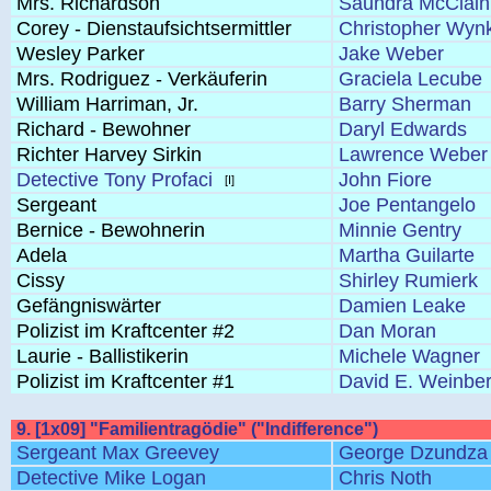
Mrs. Richardson
Saundra McClain
Corey - Dienstaufsichtsermittler
Christopher Wyn
Wesley Parker
Jake Weber
Mrs. Rodriguez - Verkäuferin
Graciela Lecube
William Harriman, Jr.
Barry Sherman
Richard - Bewohner
Daryl Edwards
Richter Harvey Sirkin
Lawrence Weber
Detective Tony Profaci
John Fiore
[I]
Sergeant
Joe Pentangelo
Bernice - Bewohnerin
Minnie Gentry
Adela
Martha Guilarte
Cissy
Shirley Rumierk
Gefängniswärter
Damien Leake
Polizist im Kraftcenter #2
Dan Moran
Laurie - Ballistikerin
Michele Wagner
Polizist im Kraftcenter #1
David E. Weinbe
9. [1x09] "Familientragödie" ("Indifference")
Sergeant Max Greevey
George Dzundza
Detective Mike Logan
Chris Noth