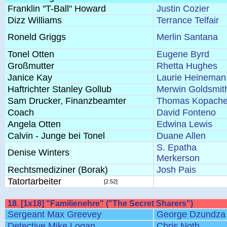
Franklin "T-Ball" Howard
Justin Cozier
Dizz Williams
Terrance Telfair
Roneld Griggs
Merlin Santana
Tonel Otten
Eugene Byrd
Großmutter
Rhetta Hughes
Janice Kay
Laurie Heineman
Haftrichter Stanley Gollub
Merwin Goldsmit
Sam Drucker, Finanzbeamter
Thomas Kopach
Coach
David Fonteno
Angela Otten
Edwina Lewis
Calvin - Junge bei Tonel
Duane Allen
S. Epatha
Denise Winters
Merkerson
Rechtsmediziner (Borak)
Josh Pais
Tatortarbeiter
[2.52]
18. [1x18] "Familienehre" ("The Secret Sharers")
Sergeant Max Greevey
George Dzundza
Detective Mike Logan
Chris Noth