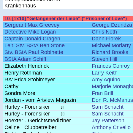
Krankenhaus
10. [1x10] "Gefangener der Liebe" ("Prisoner of Love")
Sergeant Max Greevey
George Dzundza
Detective Mike Logan
Chris Noth
Captain Donald Cragen
Dann Florek
Leit. Stv. BStA Ben Stone
Michael Moriarty
Stv. BStA Paul Robinette
Richard Brooks
BStA Adam Schiff
Steven Hill
Elizabeth Hendrick
Frances Conroy
Henry Rothman
Larry Keith
RA' Erica Stohlmeyer
Amy Aquino
Cathy
Marjorie Monagh
Sondra More
Fran Brill
Jordan - vom Artview Magazin
Don R. McManus
Hurley - Forensiker
Sam Schacht
[I]
Hurley - Forensiker
Sam Schacht
[II]
Hoexter - Gerichtsmediziner
Jay Patterson
Celine - Clubbetreiber
Anthony Crivello