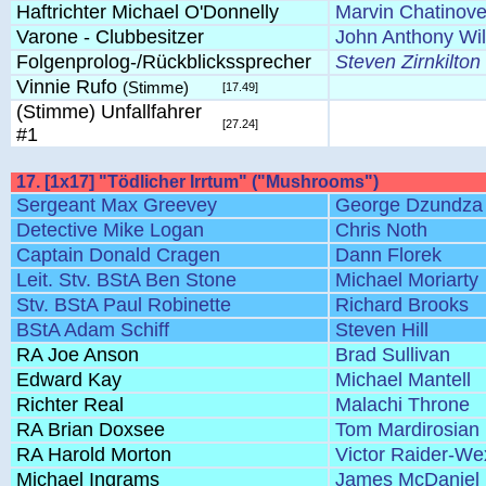
Haftrichter Michael O'Donnelly
Marvin Chatinove
Varone - Clubbesitzer
John Anthony Wil
Folgenprolog-/Rückblickssprecher
Steven Zirnkilton
Vinnie Rufo
(Stimme)
[17.49]
(Stimme) Unfallfahrer
[27.24]
#1
17. [1x17] "Tödlicher Irrtum" ("Mushrooms")
Sergeant Max Greevey
George Dzundza
Detective Mike Logan
Chris Noth
Captain Donald Cragen
Dann Florek
Leit. Stv. BStA Ben Stone
Michael Moriarty
Stv. BStA Paul Robinette
Richard Brooks
BStA Adam Schiff
Steven Hill
RA Joe Anson
Brad Sullivan
Edward Kay
Michael Mantell
Richter Real
Malachi Throne
RA Brian Doxsee
Tom Mardirosian
RA Harold Morton
Victor Raider-We
Michael Ingrams
James McDaniel