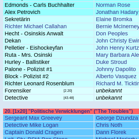
Edmonds - Carls Buchhalter
Norman Rose
Alex Petrovich
Jonathan Hadary
Sekretärin
Elaine Bromka
Richter Michael Callahan
Bernie McInerne
Hecht - Osinskis Anwalt
Don Peoples
Dekan
John Christy Ewi
Pelletier - Eishockeyfan
John Henry Kurtz
Ruta - Mrs. Osinski
Mary Barbara Al
Hurley - Ballistiker
Duke Stroud
Palone - Polizist #1
Johnny Dapolito
Block - Polizist #2
Alberto Vasquez
Richter Leonard Rosenblum
Richard M. Tickti
Forensiker
unbekannt
[2.20]
Detective
unbekannt
[43.48]
20. [1x20] "Politische Verwicklungen" ("The Troubles")
Sergeant Max Greevey
George Dzundza
Detective Mike Logan
Chris Noth
Captain Donald Cragen
Dann Florek