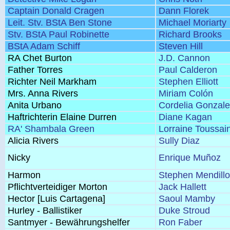
Captain Donald Cragen
Dann Florek
Leit. Stv. BStA Ben Stone
Michael Moriarty
Stv. BStA Paul Robinette
Richard Brooks
BStA Adam Schiff
Steven Hill
RA Chet Burton
J.D. Cannon
Father Torres
Paul Calderon
Richter Neil Markham
Stephen Elliott
Mrs. Anna Rivers
Miriam Colón
Anita Urbano
Cordelia Gonzal
Haftrichterin Elaine Durren
Diane Kagan
RA' Shambala Green
Lorraine Toussain
Alicia Rivers
Sully Diaz
Nicky
Enrique Muñoz
Harmon
Stephen Mendillo
Pflichtverteidiger Morton
Jack Hallett
Hector [Luis Cartagena]
Saoul Mamby
Hurley - Ballistiker
Duke Stroud
Santmyer - Bewährungshelfer
Ron Faber