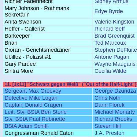
Richter Fadenhecht
Sidney Armus
Mary Johnson - Rothmans
Edye Byrde
Sekretärin
Anita Swenson
Valerie Kingston
Hoffer - Gallerist
Richard Seff
Barkeeper
Brad Greenquist
Brian
Ted Marcoux
Cioran - Gerichtsmediziner
Stephen DeFluite
Ubillez - Polizist #1
Antone Pagan
Gary Pardee
Wayne Maugans
Sintra More
Cecilia Wilde
11. [1x11] "Schwarz gegen Weiß" ("Out of the Half-Light")
Sergeant Max Greevey
George Dzundza
Detective Mike Logan
Chris Noth
Captain Donald Cragen
Dann Florek
Leit. Stv. BStA Ben Stone
Michael Moriarty
Stv. BStA Paul Robinette
Richard Brooks
BStA Adam Schiff
Steven Hill
Congressman Ronald Eaton
J.A. Preston