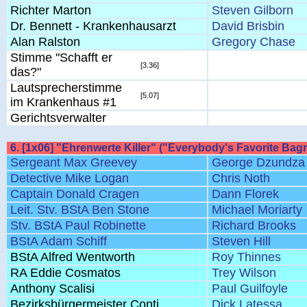
Richter Marton
Steven Gilborn
Dr. Bennett - Krankenhausarzt
David Brisbin
Alan Ralston
Gregory Chase
Stimme "Schafft er
[3.36]
das?"
Lautsprecherstimme
[5.07]
im Krankenhaus #1
Gerichtsverwalter
6. [1x06] "Ehrenwerte Killer" ("Everybody's Favorite Ba
Sergeant Max Greevey
George Dzundza
Detective Mike Logan
Chris Noth
Captain Donald Cragen
Dann Florek
Leit. Stv. BStA Ben Stone
Michael Moriarty
Stv. BStA Paul Robinette
Richard Brooks
BStA Adam Schiff
Steven Hill
BStA Alfred Wentworth
Roy Thinnes
RA Eddie Cosmatos
Trey Wilson
Anthony Scalisi
Paul Guilfoyle
Bezirksbürgermeister Conti
Dick Latessa