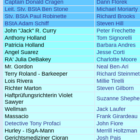
Captain Donald Cragen
Dann Florek
Leit. Stv. BStA Ben Stone
Michael Moriarty
Stv. BStA Paul Robinette
Richard Brooks
BStA Adam Schiff
Steven Hill
John "Jack" R. Curry
Peter Frechette
Anthony Holland
Tom Signorelli
Patricia Holland
Barbara Andres
Angel Suarez
Jesse Corti
RA' Julia DeBakey
Charlotte Moore
Mr. Gordon
Neal Ben-Ari
Terry Roland - Barkeeper
Richard Steinmet
Lois Rivera
Millie Tirelli
Richter Marton
Steven Gilborn
Haftprüfungsrichterin Violet
Suzanne Shephe
Sawyer
Wellman
Jack Laufer
Massacio
Frank Girardeau
Detective Tony Profaci
John Fiore
Hurley - ISgA-Mann
Merrill Holtzman
Gerichtsmediziner Cioran
Josh Pais