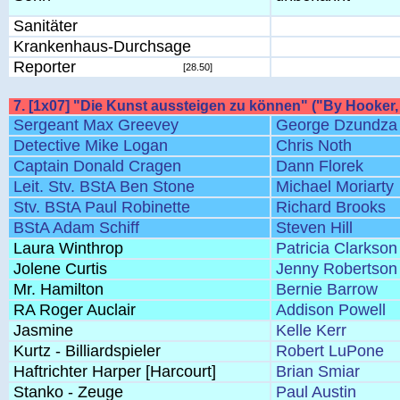
Sanitäter
Krankenhaus-Durchsage
Reporter
[28.50]
7. [1x07] "Die Kunst aussteigen zu können" ("By Hooker
Sergeant Max Greevey
George Dzundza
Detective Mike Logan
Chris Noth
Captain Donald Cragen
Dann Florek
Leit. Stv. BStA Ben Stone
Michael Moriarty
Stv. BStA Paul Robinette
Richard Brooks
BStA Adam Schiff
Steven Hill
Laura Winthrop
Patricia Clarkson
Jolene Curtis
Jenny Robertson
Mr. Hamilton
Bernie Barrow
RA Roger Auclair
Addison Powell
Jasmine
Kelle Kerr
Kurtz - Billiardspieler
Robert LuPone
Haftrichter Harper [Harcourt]
Brian Smiar
Stanko - Zeuge
Paul Austin