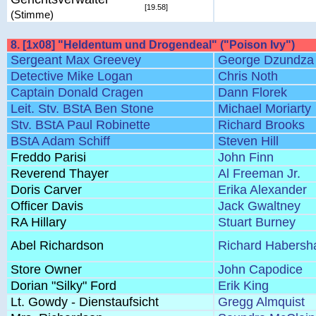
[19.58]
(Stimme)
8. [1x08] "Heldentum und Drogendeal" ("Poison Ivy")
Sergeant Max Greevey
George Dzundza
Detective Mike Logan
Chris Noth
Captain Donald Cragen
Dann Florek
Leit. Stv. BStA Ben Stone
Michael Moriarty
Stv. BStA Paul Robinette
Richard Brooks
BStA Adam Schiff
Steven Hill
Freddo Parisi
John Finn
Reverend Thayer
Al Freeman Jr.
Doris Carver
Erika Alexander
Officer Davis
Jack Gwaltney
RA Hillary
Stuart Burney
Abel Richardson
Richard Habers
Store Owner
John Capodice
Dorian "Silky" Ford
Erik King
Lt. Gowdy - Dienstaufsicht
Gregg Almquist