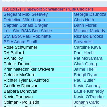
12. [1x12] "Ungewollt Schwanger" ("Life Choice")
Sergeant Max Greevey
George Dzundza
Detective Mike Logan
Chris Noth
Captain Donald Cragen
Dann Florek
Leit. Stv. BStA Ben Stone
Michael Moriarty
Stv. BStA Paul Robinette
Richard Brooks
BStA Adam Schiff
Steven Hill
Rose Schwimmer
Caroline Kava
RA Ballard
Paul Hecht
RA Molloy
Pat McNamara
Patrick Dunne
Clark Gregg
Kriminaltechniker O'Rivera
Jaime Tirelli
Celeste McClure
Bridgit Ryan
Richter Tyler B. Ashford
Paul Butler
Geoffrey Donovan
Kevin Cooney
Barbara Donovan
Laurie Kennedy
Kevin Donovan
Kevin O'Rourke
Colman - Polizistin
Johann Carlo