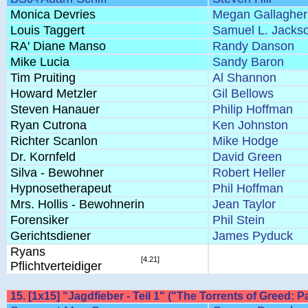
Monica Devries
Megan Gallagher
Louis Taggert
Samuel L. Jacks
RA' Diane Manso
Randy Danson
Mike Lucia
Sandy Baron
Tim Pruiting
Al Shannon
Howard Metzler
Gil Bellows
Steven Hanauer
Philip Hoffman
Ryan Cutrona
Ken Johnston
Richter Scanlon
Mike Hodge
Dr. Kornfeld
David Green
Silva - Bewohner
Robert Heller
Hypnosetherapeut
Phil Hoffman
Mrs. Hollis - Bewohnerin
Jean Taylor
Forensiker
Phil Stein
Gerichtsdiener
James Pyduck
Ryans
[4.21]
Pflichtverteidiger
15. [1x15] "Jagdfieber - Teil 1" ("The Torrents of Greed: Pa