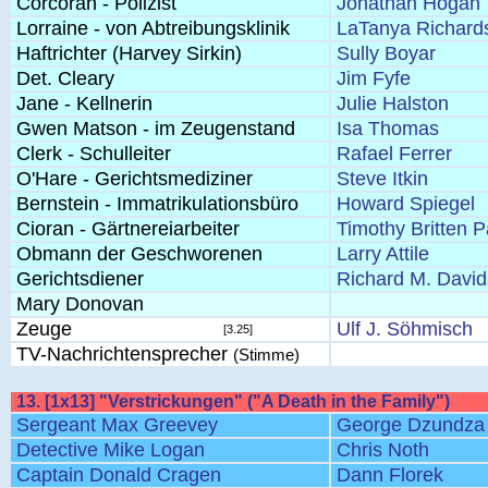
Corcoran - Polizist
Jonathan Hogan
Lorraine - von Abtreibungsklinik
LaTanya Richard
Haftrichter (Harvey Sirkin)
Sully Boyar
Det. Cleary
Jim Fyfe
Jane - Kellnerin
Julie Halston
Gwen Matson - im Zeugenstand
Isa Thomas
Clerk - Schulleiter
Rafael Ferrer
O'Hare - Gerichtsmediziner
Steve Itkin
Bernstein - Immatrikulationsbüro
Howard Spiegel
Cioran - Gärtnereiarbeiter
Timothy Britten P
Obmann der Geschworenen
Larry Attile
Gerichtsdiener
Richard M. Davi
Mary Donovan
Zeuge
Ulf J. Söhmisch
[3.25]
TV-Nachrichtensprecher
(Stimme)
13. [1x13] "Verstrickungen" ("A Death in the Family")
Sergeant Max Greevey
George Dzundza
Detective Mike Logan
Chris Noth
Captain Donald Cragen
Dann Florek