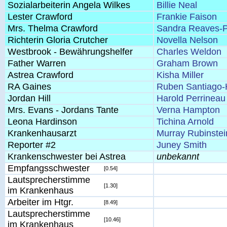
Sozialarbeiterin Angela Wilkes
Billie Neal
Lester Crawford
Frankie Faison
Mrs. Thelma Crawford
Sandra Reaves-Ph
Richterin Gloria Crutcher
Novella Nelson
Westbrook - Bewährungshelfer
Charles Weldon
Father Warren
Graham Brown
Astrea Crawford
Kisha Miller
RA Gaines
Ruben Santiago
Jordan Hill
Harold Perrineau
Mrs. Evans - Jordans Tante
Verna Hampton
Leona Hardinson
Tichina Arnold
Krankenhausarzt
Murray Rubinstei
Reporter #2
Juney Smith
Krankenschwester bei Astrea
unbekannt
Empfangsschwester
[0.54]
Lautsprecherstimme
[1.30]
im Krankenhaus
Arbeiter im Htgr.
[8.49]
Lautsprecherstimme
[10.46]
im Krankenhaus