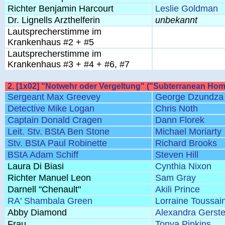
Richter Benjamin Harcourt
Leslie Goldman
Dr. Lignells Arzthelferin
unbekannt
Lautsprecherstimme im
Krankenhaus #2 + #5
Lautsprecherstimme im
Krankenhaus #3 + #4 + #6, #7
2. [1x02] "Notwehr oder Vergeltung" ("Subterranean Ho
Sergeant Max Greevey
George Dzundza
Detective Mike Logan
Chris Noth
Captain Donald Cragen
Dann Florek
Leit. Stv. BStA Ben Stone
Michael Moriarty
Stv. BStA Paul Robinette
Richard Brooks
BStA Adam Schiff
Steven Hill
Laura Di Biasi
Cynthia Nixon
Richter Manuel Leon
Sam Gray
Darnell "Chenault"
Akili Prince
RA' Shambala Green
Lorraine Toussain
Abby Diamond
Alexandra Gerst
Frau
Tonya Pinkins