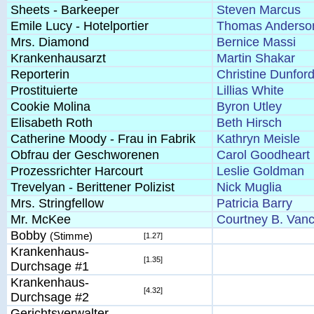
Sheets - Barkeeper
Steven Marcus
Emile Lucy - Hotelportier
Thomas Anderso
Mrs. Diamond
Bernice Massi
Krankenhausarzt
Martin Shakar
Reporterin
Christine Dunfor
Prostituierte
Lillias White
Cookie Molina
Byron Utley
Elisabeth Roth
Beth Hirsch
Catherine Moody - Frau in Fabrik
Kathryn Meisle
Obfrau der Geschworenen
Carol Goodheart
Prozessrichter Harcourt
Leslie Goldman
Trevelyan - Berittener Polizist
Nick Muglia
Mrs. Stringfellow
Patricia Barry
Mr. McKee
Courtney B. Van
Bobby
(Stimme)
[1.27]
Krankenhaus-
[1.35]
Durchsage #1
Krankenhaus-
[4.32]
Durchsage #2
Gerichtsverwalter