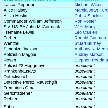
Lasco, Reporter
Michael Wikes
Alice Halsey
Marcia Jean Kurt
Alicia Heslin
Debra Stricklin
Commander William Jefferson
Ron Foster
Stv. US-BA John McCormack
W.H. Macy
Tremaine Lewis
Leo O'Brien
Farber
Ronald Guttman
Wentzel
Stuart Burney
Simonize Jackson
Anthony K. Mean
Polizistin Maggie
Audrey Matson
Rosen
Stephen Pearlm
Polizist #2 Hoggmeyer
unbekannt
Krankenhausarzt
unbekannt
Detective #1
unbekannt
Detective Perez, Rauschgift
unbekannt
Tremaines Oma
unbekannt
Gerichtsdiener
unbekannt
Richter
unbekannt
Sohn
unbekannt