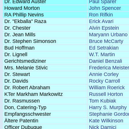
Dr. Edward Auster
Paul Sparer
Howard Morton
John Spencer
RA Phillip Nevins
Ron Rifkin
Dr. "Ekballa" Raza
Erick Avari
Dr. Chester
Alvin Epstein
Dr. Jean Mills
Maryann Urbano
Dr. Stephen Simonson
Bruce McCarty
Bud Hoffman
Ed Setrakian
Dr. Lignell
W.T. Martin
Gerichtsmediziner
Daniel Benzali
Mrs. Melanie Stivic
Frederica Meiste
Dr. Stewart
Annie Corley
Dr. Davids
Rocky Carroll
Dr. Robert Abraham
William Roerick
KTer Markham Markowitz
Russell Horton
Dr. Rasmussen
Tom Kubiak
Don, Catering-Typ
Harry S. Murphy
Empfangsschwester
Stephanie Gordo
Ältere Patentin
Kate Wilkinson
Officer Dubuque
Nick Damici