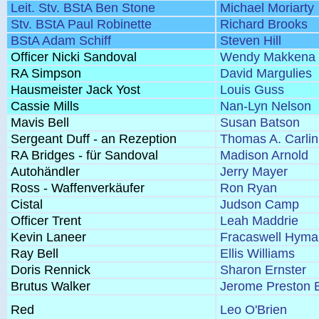
Leit. Stv. BStA Ben Stone
Michael Moriarty
Stv. BStA Paul Robinette
Richard Brooks
BStA Adam Schiff
Steven Hill
Officer Nicki Sandoval
Wendy Makkena
RA Simpson
David Margulies
Hausmeister Jack Yost
Louis Guss
Cassie Mills
Nan-Lyn Nelson
Mavis Bell
Susan Batson
Sergeant Duff - an Rezeption
Thomas A. Carlin
RA Bridges - für Sandoval
Madison Arnold
Autohändler
Jerry Mayer
Ross - Waffenverkäufer
Ron Ryan
Cistal
Judson Camp
Officer Trent
Leah Maddrie
Kevin Laneer
Fracaswell Hyma
Ray Bell
Ellis Williams
Doris Rennick
Sharon Ernster
Brutus Walker
Jerome Preston 
Red
Leo O'Brien