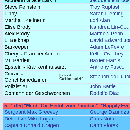
Richterin Grace Larkin
Jacqueline Broo
Steve Feinstein
Troy Ruptash
Libby
Sarah Fleming
Martha - Kellnerin
Lori Alan
Elise Brody
Nandrea Lin-Cou
Alex Brody
Matthew Penn
L. Belknap
David Edward Jo
Barkeeper
Adam LeFevre
Cheryl - Frau bei Aerobic
Kellie Overbey
Mr. Bartlett
Baxter Harris
Epstein - Krankenhausarzt
Anthony Fusco
Cioran -
[Leiter d.
Stephen deFluite
Gerichtsmediziner
Gerichtsmedizin]
Polizist #1
John Battle
Obmann der Geschworenen
Rodolfo Diaz
5. [1x05] "Mord - Der Eintritt zum Paradies" ("Happily Ever
Sergeant Max Greevey
George Dzundza
Detective Mike Logan
Chris Noth
Captain Donald Cragen
Dann Florek