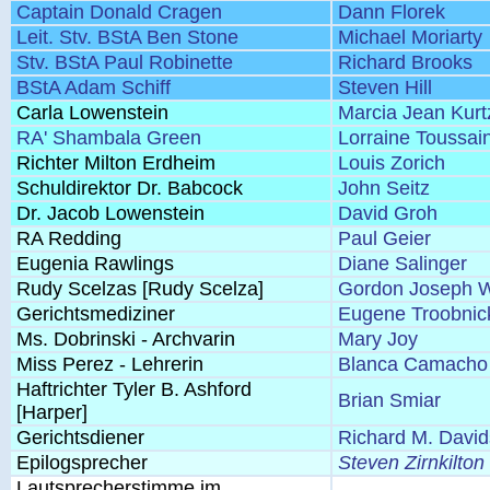
Captain Donald Cragen
Dann Florek
Leit. Stv. BStA Ben Stone
Michael Moriarty
Stv. BStA Paul Robinette
Richard Brooks
BStA Adam Schiff
Steven Hill
Carla Lowenstein
Marcia Jean Kurt
RA' Shambala Green
Lorraine Toussain
Richter Milton Erdheim
Louis Zorich
Schuldirektor Dr. Babcock
John Seitz
Dr. Jacob Lowenstein
David Groh
RA Redding
Paul Geier
Eugenia Rawlings
Diane Salinger
Rudy Scelzas [Rudy Scelza]
Gordon Joseph 
Gerichtsmediziner
Eugene Troobnic
Ms. Dobrinski - Archvarin
Mary Joy
Miss Perez - Lehrerin
Blanca Camacho
Haftrichter Tyler B. Ashford
Brian Smiar
[Harper]
Gerichtsdiener
Richard M. Davi
Epilogsprecher
Steven Zirnkilton
Lautsprecherstimme im