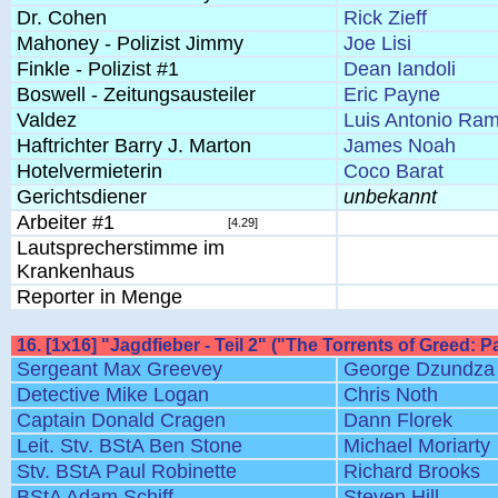
Dr. Cohen
Rick Zieff
Mahoney - Polizist Jimmy
Joe Lisi
Finkle - Polizist #1
Dean Iandoli
Boswell - Zeitungsausteiler
Eric Payne
Valdez
Luis Antonio Ra
Haftrichter Barry J. Marton
James Noah
Hotelvermieterin
Coco Barat
Gerichtsdiener
unbekannt
Arbeiter #1
[4.29]
Lautsprecherstimme im
Krankenhaus
Reporter in Menge
16. [1x16] "Jagdfieber - Teil 2" ("The Torrents of Greed: Pa
Sergeant Max Greevey
George Dzundza
Detective Mike Logan
Chris Noth
Captain Donald Cragen
Dann Florek
Leit. Stv. BStA Ben Stone
Michael Moriarty
Stv. BStA Paul Robinette
Richard Brooks
BStA Adam Schiff
Steven Hill