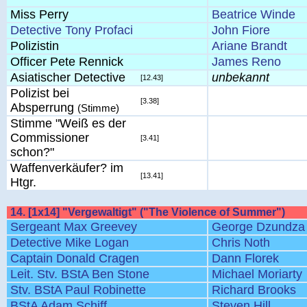
Miss Perry
Beatrice Winde
Detective Tony Profaci
John Fiore
Polizistin
Ariane Brandt
Officer Pete Rennick
James Reno
Asiatischer Detective
unbekannt
[12.43]
Polizist bei
[3.38]
Absperrung
(Stimme)
Stimme "Weiß es der
Commissioner
[3.41]
schon?"
Waffenverkäufer? im
[13.41]
Htgr.
14. [1x14] "Vergewaltigt" ("The Violence of Summer")
Sergeant Max Greevey
George Dzundza
Detective Mike Logan
Chris Noth
Captain Donald Cragen
Dann Florek
Leit. Stv. BStA Ben Stone
Michael Moriarty
Stv. BStA Paul Robinette
Richard Brooks
BStA Adam Schiff
Steven Hill