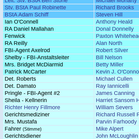
Leit. Stv. BStA Ben Stone
Michael Moriarty
Stv. BStA Paul Robinette
Richard Brooks
BStA Adam Schiff
Steven Hill
Ian O'Connell
Anthony Heald
RA Daniel Mallahan
Donal Donnelly
Fenwick
Paxton Whitehea
RA Reilly
Alan North
FBI-Agent Axelrod
Robert Silver
Shelby - FBI-Anstaltsleiter
Bill Nelson
Mrs. Bridget McDiarmid
Betty Miller
Patrick McCarter
Kevin J. O'Conno
Det. Roberts
Michael Cullen
Det. Damato
Ray Iannicelli
Pringle - FBI-Agent #2
James Canning
Sheila - Kellnerin
Harriet Sansom H
Richter Henry Fillmore
William Severs
Gerichtsmediziner
Richard Russell
Mrs. Mustafa
Parvin Farhoody
Fahrer
Mike Alpert
(Stimme)
Gerichtsdiener
John McLoughlin