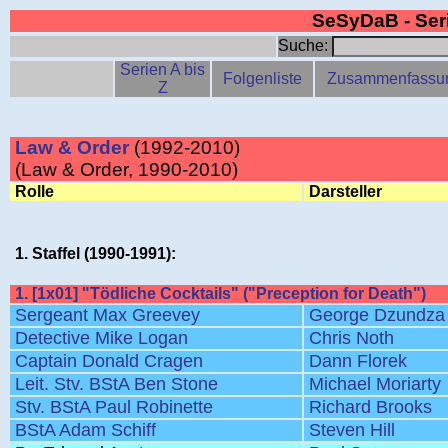
SeSyDaB - Se
Suche:
Serien A bis
Folgenliste
Zusammenfassu
Z
Law & Order
(1992-2010)
(Law & Order, 1990-2010)
Rolle
Darsteller
1. Staffel (1990-1991):
1. [1x01] "Tödliche Cocktails" ("Preception for Death")
Sergeant Max Greevey
George Dzundza
Detective Mike Logan
Chris Noth
Captain Donald Cragen
Dann Florek
Leit. Stv. BStA Ben Stone
Michael Moriarty
Stv. BStA Paul Robinette
Richard Brooks
BStA Adam Schiff
Steven Hill