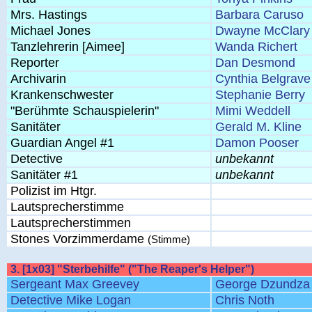
Mrs. Hastings
Barbara Caruso
Michael Jones
Dwayne McClary
Tanzlehrerin [Aimee]
Wanda Richert
Reporter
Dan Desmond
Archivarin
Cynthia Belgrave
Krankenschwester
Stephanie Berry
"Berühmte Schauspielerin"
Mimi Weddell
Sanitäter
Gerald M. Kline
Guardian Angel #1
Damon Pooser
Detective
unbekannt
Sanitäter #1
unbekannt
Polizist im Htgr.
Lautsprecherstimme
Lautsprecherstimmen
Stones Vorzimmerdame
(Stimme)
3. [1x03] "Sterbehilfe" ("The Reaper's Helper")
Sergeant Max Greevey
George Dzundza
Detective Mike Logan
Chris Noth