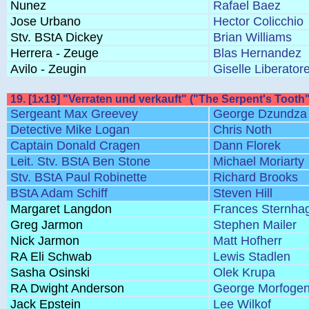
Nunez
Rafael Baez
Jose Urbano
Hector Colicchio
Stv. BStA Dickey
Brian Williams
Herrera - Zeuge
Blas Hernandez
Avilo - Zeugin
Giselle Liberator
19. [1x19] "Verraten und verkauft" ("The Serpent's Tooth"
Sergeant Max Greevey
George Dzundza
Detective Mike Logan
Chris Noth
Captain Donald Cragen
Dann Florek
Leit. Stv. BStA Ben Stone
Michael Moriarty
Stv. BStA Paul Robinette
Richard Brooks
BStA Adam Schiff
Steven Hill
Margaret Langdon
Frances Sternha
Greg Jarmon
Stephen Mailer
Nick Jarmon
Matt Hofherr
RA Eli Schwab
Lewis Stadlen
Sasha Osinski
Olek Krupa
RA Dwight Anderson
George Morfoge
Jack Epstein
Lee Wilkof