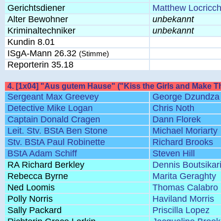
Gerichtsdiener
Matthew Locricch
Alter Bewohner
unbekannt
Kriminaltechniker
unbekannt
Kundin 8.01
ISgA-Mann 26.32
(Stimme)
Reporterin 35.18
4. [1x04] "Aus gutem Hause" ("Kiss the Girls and Make T
Sergeant Max Greevey
George Dzundza
Detective Mike Logan
Chris Noth
Captain Donald Cragen
Dann Florek
Leit. Stv. BStA Ben Stone
Michael Moriarty
Stv. BStA Paul Robinette
Richard Brooks
BStA Adam Schiff
Steven Hill
RA Richard Berkley
Dennis Boutsikar
Rebecca Byrne
Marita Geraghty
Ned Loomis
Thomas Calabro
Polly Norris
Haviland Morris
Sally Packard
Priscilla Lopez