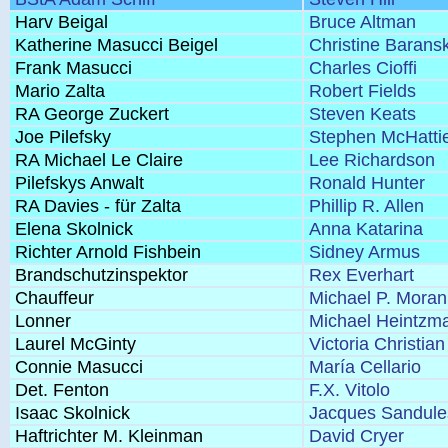
Harv Beigal
Bruce Altman
Katherine Masucci Beigel
Christine Baransk
Frank Masucci
Charles Cioffi
Mario Zalta
Robert Fields
RA George Zuckert
Steven Keats
Joe Pilefsky
Stephen McHatti
RA Michael Le Claire
Lee Richardson
Pilefskys Anwalt
Ronald Hunter
RA Davies - für Zalta
Phillip R. Allen
Elena Skolnick
Anna Katarina
Richter Arnold Fishbein
Sidney Armus
Brandschutzinspektor
Rex Everhart
Chauffeur
Michael P. Moran
Lonner
Michael Heintzm
Laurel McGinty
Victoria Christian
Connie Masucci
María Cellario
Det. Fenton
F.X. Vitolo
Isaac Skolnick
Jacques Sandule
Haftrichter M. Kleinman
David Cryer