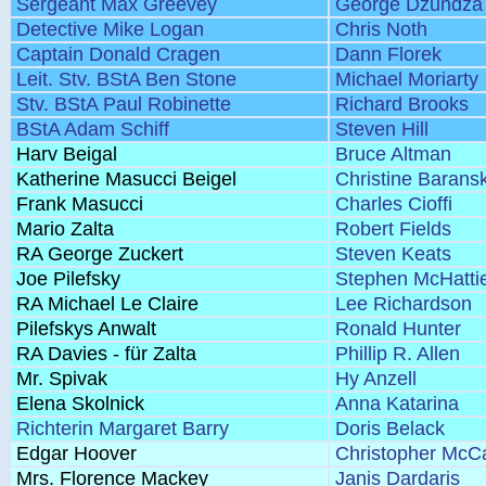
Sergeant Max Greevey
George Dzundza
Detective Mike Logan
Chris Noth
Captain Donald Cragen
Dann Florek
Leit. Stv. BStA Ben Stone
Michael Moriarty
Stv. BStA Paul Robinette
Richard Brooks
BStA Adam Schiff
Steven Hill
Harv Beigal
Bruce Altman
Katherine Masucci Beigel
Christine Baransk
Frank Masucci
Charles Cioffi
Mario Zalta
Robert Fields
RA George Zuckert
Steven Keats
Joe Pilefsky
Stephen McHatti
RA Michael Le Claire
Lee Richardson
Pilefskys Anwalt
Ronald Hunter
RA Davies - für Zalta
Phillip R. Allen
Mr. Spivak
Hy Anzell
Elena Skolnick
Anna Katarina
Richterin Margaret Barry
Doris Belack
Edgar Hoover
Christopher McC
Mrs. Florence Mackey
Janis Dardaris