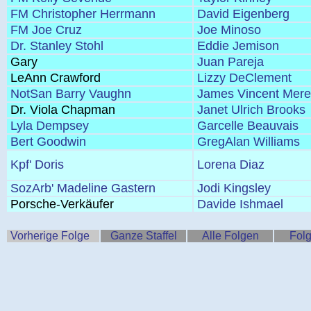
FM Christopher Herrmann
David Eigenberg
FM Joe Cruz
Joe Minoso
Dr. Stanley Stohl
Eddie Jemison
Gary
Juan Pareja
LeAnn Crawford
Lizzy DeClement
NotSan Barry Vaughn
James Vincent Mere
Dr. Viola Chapman
Janet Ulrich Brooks
Lyla Dempsey
Garcelle Beauvais
Bert Goodwin
GregAlan Williams
Kpf' Doris
Lorena Diaz
SozArb' Madeline Gastern
Jodi Kingsley
Porsche-Verkäufer
Davide Ishmael
Vorherige Folge
Ganze Staffel
Alle Folgen
Folg