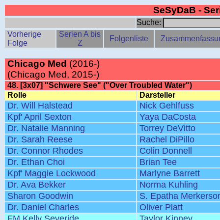
SeSyDaB - Se
Suche:
Vorherige
Serien A bis
Folgenliste
Zusammenfassu
Folge
Z
Chicago Med
(2016-)
(Chicago Med, 2015-)
48. [3x07] "Schwere See" ("Over Troubled Water")
Rolle
Darsteller
Dr. Will Halstead
Nick Gehlfuss
Kpf' April Sexton
Yaya DaCosta
Dr. Natalie Manning
Torrey DeVitto
Dr. Sarah Reese
Rachel DiPillo
Dr. Connor Rhodes
Colin Donnell
Dr. Ethan Choi
Brian Tee
Kpf' Maggie Lockwood
Marlyne Barrett
Dr. Ava Bekker
Norma Kuhling
Sharon Goodwin
S. Epatha Merkerso
Dr. Daniel Charles
Oliver Platt
FM Kelly Severide
Taylor Kinney