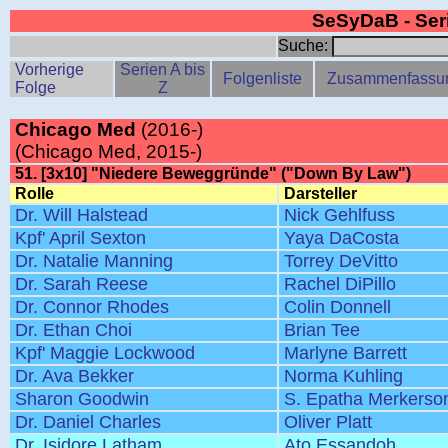
SeSyDaB - Se
Suche:
Vorherige
Serien A bis
Folgenliste
Zusammenfassu
Folge
Z
Chicago Med
(2016-)
(Chicago Med, 2015-)
51. [3x10] "Niedere Beweggründe" ("Down By Law")
Rolle
Darsteller
Dr. Will Halstead
Nick Gehlfuss
Kpf' April Sexton
Yaya DaCosta
Dr. Natalie Manning
Torrey DeVitto
Dr. Sarah Reese
Rachel DiPillo
Dr. Connor Rhodes
Colin Donnell
Dr. Ethan Choi
Brian Tee
Kpf' Maggie Lockwood
Marlyne Barrett
Dr. Ava Bekker
Norma Kuhling
Sharon Goodwin
S. Epatha Merkerso
Dr. Daniel Charles
Oliver Platt
Dr. Isidore Latham
Ato Essandoh