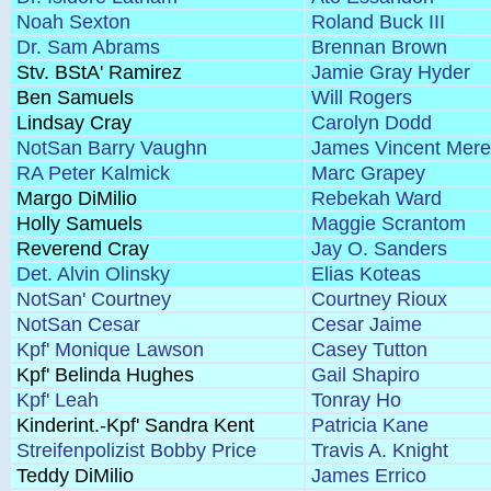
Noah Sexton
Roland Buck III
Dr. Sam Abrams
Brennan Brown
Stv. BStA' Ramirez
Jamie Gray Hyder
Ben Samuels
Will Rogers
Lindsay Cray
Carolyn Dodd
NotSan Barry Vaughn
James Vincent Mere
RA Peter Kalmick
Marc Grapey
Margo DiMilio
Rebekah Ward
Holly Samuels
Maggie Scrantom
Reverend Cray
Jay O. Sanders
Det. Alvin Olinsky
Elias Koteas
NotSan' Courtney
Courtney Rioux
NotSan Cesar
Cesar Jaime
Kpf' Monique Lawson
Casey Tutton
Kpf' Belinda Hughes
Gail Shapiro
Kpf' Leah
Tonray Ho
Kinderint.-Kpf' Sandra Kent
Patricia Kane
Streifenpolizist Bobby Price
Travis A. Knight
Teddy DiMilio
James Errico