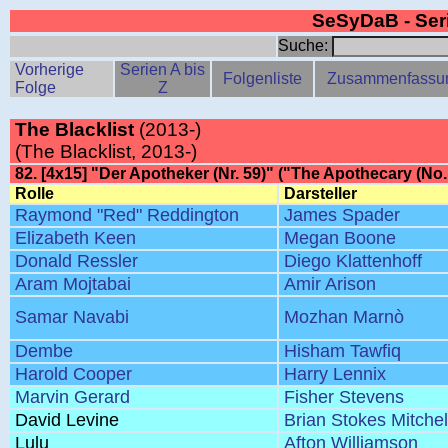
SeSyDaB - Se
Suche:
Vorherige
Serien A bis
Folgenliste
Zusammenfassu
Folge
Z
The Blacklist
(2013-)
(The Blacklist, 2013-)
82. [4x15] "Der Apotheker (Nr. 59)" ("The Apothecary (No.
Rolle
Darsteller
Raymond "Red" Reddington
James Spader
Elizabeth Keen
Megan Boone
Donald Ressler
Diego Klattenhoff
Aram Mojtabai
Amir Arison
Samar Navabi
Mozhan Marnò
Dembe
Hisham Tawfiq
Harold Cooper
Harry Lennix
Marvin Gerard
Fisher Stevens
David Levine
Brian Stokes Mitchel
Lulu
Afton Williamson