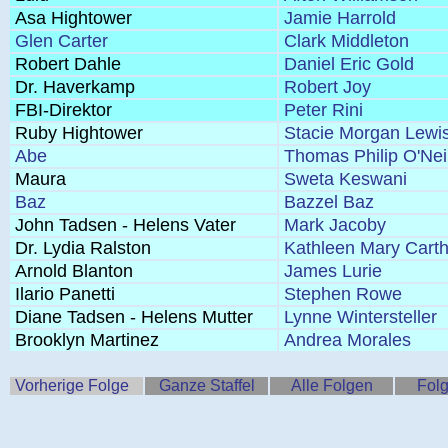
Asa Hightower
Jamie Harrold
Glen Carter
Clark Middleton
Robert Dahle
Daniel Eric Gold
Dr. Haverkamp
Robert Joy
FBI-Direktor
Peter Rini
Ruby Hightower
Stacie Morgan Lewi
Abe
Thomas Philip O'Neil
Maura
Sweta Keswani
Baz
Bazzel Baz
John Tadsen - Helens Vater
Mark Jacoby
Dr. Lydia Ralston
Kathleen Mary Cart
Arnold Blanton
James Lurie
Ilario Panetti
Stephen Rowe
Diane Tadsen - Helens Mutter
Lynne Wintersteller
Brooklyn Martinez
Andrea Morales
Vorherige Folge
Ganze Staffel
Alle Folgen
Folg