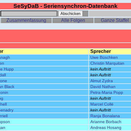
SeSyDaB - Seriensynchron-Datenbank
:
Zusammenfassung
Alle Folgen
Ganze Staffel
er
Sprecher
anagh
Uwe Büschken
wen
Christin Marquitan
ie Hupp
kein Auftritt
all
kein Auftritt
oone
Almut Zydra
an Black
David Nathan
ronin
Petra-Maria Popp
ng
kein Auftritt
hell
Marcel Collé
Genadry
kein Auftritt
riell
Ranja Bonalana
mpson
Arianne Borbach
gan
Andreas Hosang