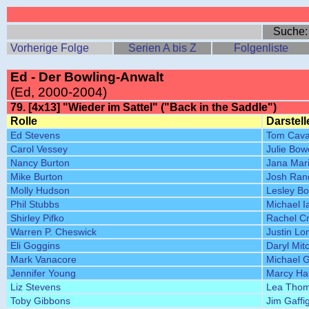
Suche
Vorherige Folge
Serien A bis Z
Folgenliste
Ed - Der Bowling-Anwalt
(Ed, 2000-2004)
79. [4x13] "Wieder im Sattel" ("Back in the Saddle")
Rolle
Darstell
Ed Stevens
Tom Cav
Carol Vessey
Julie Bo
Nancy Burton
Jana Mar
Mike Burton
Josh Rand
Molly Hudson
Lesley B
Phil Stubbs
Michael I
Shirley Pifko
Rachel C
Warren P. Cheswick
Justin Lo
Eli Goggins
Daryl Mitc
Mark Vanacore
Michael 
Jennifer Young
Marcy Har
Liz Stevens
Lea Tho
Toby Gibbons
Jim Gaffi