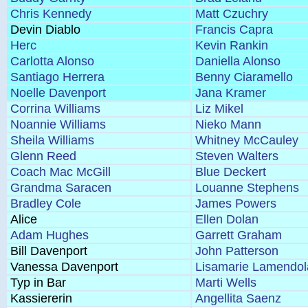
Chris Kennedy
Matt Czuchry
Devin Diablo
Francis Capra
Herc
Kevin Rankin
Carlotta Alonso
Daniella Alonso
Santiago Herrera
Benny Ciaramello
Noelle Davenport
Jana Kramer
Corrina Williams
Liz Mikel
Noannie Williams
Nieko Mann
Sheila Williams
Whitney McCauley
Glenn Reed
Steven Walters
Coach Mac McGill
Blue Deckert
Grandma Saracen
Louanne Stephens
Bradley Cole
James Powers
Alice
Ellen Dolan
Adam Hughes
Garrett Graham
Bill Davenport
John Patterson
Vanessa Davenport
Lisamarie Lamendol
Typ in Bar
Marti Wells
Kassiererin
Angellita Saenz