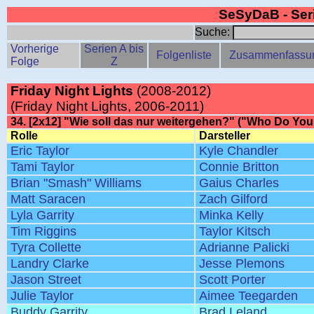
SeSyDaB - Se
Suche:
Vorherige
Serien A bis
Folgenliste
Zusammenfassu
Folge
Z
Friday Night Lights
(2008-2012)
(Friday Night Lights, 2006-2011)
34. [2x12] "Wie soll das nur weitergehen?" ("Who Do You
Rolle
Darsteller
Eric Taylor
Kyle Chandler
Tami Taylor
Connie Britton
Brian "Smash" Williams
Gaius Charles
Matt Saracen
Zach Gilford
Lyla Garrity
Minka Kelly
Tim Riggins
Taylor Kitsch
Tyra Collette
Adrianne Palicki
Landry Clarke
Jesse Plemons
Jason Street
Scott Porter
Julie Taylor
Aimee Teegarden
Buddy Garrity
Brad Leland