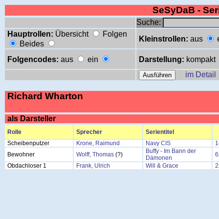
SeSyDaB - Se
Suche:
Hauptrollen:
Übersicht
Folgen
Kleinstrollen:
aus
Beides
Folgencodes:
aus
ein
Darstellung:
kompakt
im Detail
Richard Wharton
als Darsteller
Rolle
Sprecher
Serientitel
Scheibenputzer
Krone, Raimund
Navy CIS
1
Buffy - Im Bann der
Bewohner
Wolff, Thomas
(?)
6
Dämonen
Obdachloser 1
Frank, Ulrich
Will & Grace
2