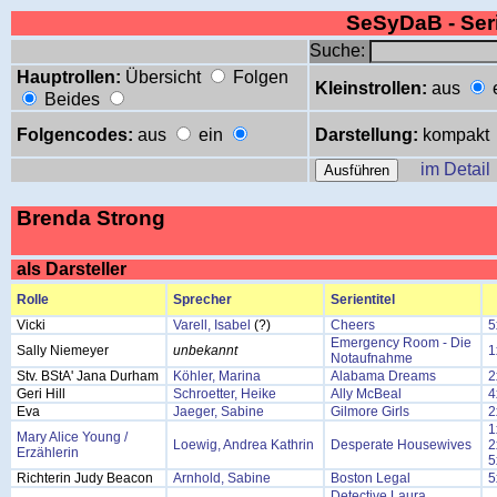
SeSyDaB - Se
Suche:
Hauptrollen:
Übersicht
Folgen
Kleinstrollen:
aus
Beides
Folgencodes:
aus
ein
Darstellung:
kompakt
im Detail
Brenda Strong
als Darsteller
Rolle
Sprecher
Serientitel
Vicki
Varell, Isabel
(?)
Cheers
5
Emergency Room - Die
Sally Niemeyer
unbekannt
1
Notaufnahme
Stv. BStA' Jana Durham
Köhler, Marina
Alabama Dreams
2
Geri Hill
Schroetter, Heike
Ally McBeal
4
Eva
Jaeger, Sabine
Gilmore Girls
2
1
Mary Alice Young /
Loewig, Andrea Kathrin
Desperate Housewives
2
Erzählerin
5
Richterin Judy Beacon
Arnhold, Sabine
Boston Legal
5
Detective Laura