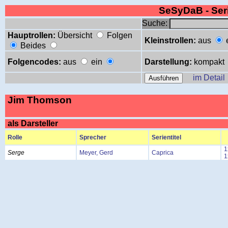
SeSyDaB - Se
Suche:
Hauptrollen:
Übersicht
Folgen
Kleinstrollen:
aus
Beides
Folgencodes:
aus
ein
Darstellung:
kompakt
im Detail
Jim Thomson
als Darsteller
Rolle
Sprecher
Serientitel
1
Serge
Meyer, Gerd
Caprica
1