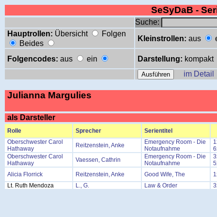
SeSyDaB - Se
Suche:
Hauptrollen:
Übersicht
Folgen
Kleinstrollen:
aus
Beides
Folgencodes:
aus
ein
Darstellung:
kompakt
im Detail
Julianna Margulies
als Darsteller
Rolle
Sprecher
Serientitel
Oberschwester Carol
Emergency Room - Die
1
Reitzenstein, Anke
Hathaway
Notaufnahme
6
Oberschwester Carol
Emergency Room - Die
3
Vaessen, Cathrin
Hathaway
Notaufnahme
5
Alicia Florrick
Reitzenstein, Anke
Good Wife, The
1
Lt. Ruth Mendoza
L., G.
Law & Order
3