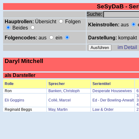
SeSyDaB - Se
Suche:
Hauptrollen:
Übersicht
Folgen
Kleinstrollen:
aus
Beides
Folgencodes:
aus
ein
Darstellung:
kompakt
im Detail
Daryl Mitchell
als Darsteller
Rolle
Sprecher
Serientitel
Ron
Banken, Christoph
Desperate Housewives
6
3
Eli Goggins
Collé, Marcel
Ed - Der Bowling-Anwalt
3
4
Reginald Beggs
May, Martin
Law & Order
2