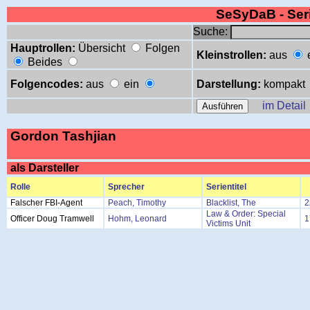
SeSyDaB - Se
Suche:
Hauptrollen:
Übersicht
Folgen
Kleinstrollen:
aus
Beides
Folgencodes:
aus
ein
Darstellung:
kompakt
im Detail
Gordon Tashjian
als Darsteller
Rolle
Sprecher
Serientitel
Falscher FBI-Agent
Peach, Timothy
Blacklist, The
2
Law & Order: Special
Officer Doug Tramwell
Hohm, Leonard
1
Victims Unit