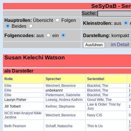
SeSyDaB - Se
Suche:
Hauptrollen:
Übersicht
Folgen
Kleinstrollen:
aus
Beides
Folgencodes:
aus
ein
Darstellung:
kompakt
im Detail
Susan Kelechi Watson
als Darsteller
Rolle
Sprecher
Serientitel
Ellie
Weichert, Berenice
Blacklist, The
1
Ellie
unbekannt
Blacklist, The
1
Ellie
Pietermann, Gabrielle
Blacklist, The
2
Lauryn Fisher
Loewig, Andrea Kathrin
Good Wife, The
3
Law & Order: Trial by
Jill Tolbert
Kellner, Stephanie
1
Jury
NCIS Intel Analyst Nikki
Weichert, Berenice
Navy CIS
5
Jardine
1
Beth Pearson
Schaff, Natascha
This Is Us
2
3