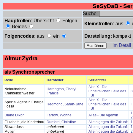
SeSyDaB - Se
Suche:
Hauptrollen:
Übersicht
Folgen
Kleinstrollen:
aus
Beides
Folgencodes:
aus
ein
Darstellung:
kompakt
im Detail
Almut Zydra
als Synchronsprecher
Rolle
Darsteller
Serientitel
Akte X - Die
Notaufnahme-
Harrington, Cheryl
unheimlichen Fälle des
8
Krankenschwester
Francis
FBI
Akte X - Die
Special Agent in Charge
Redmond, Sarah-Jane
unheimlichen Fälle des
F
Fossa
FBI
1
Diane Dixon
Farrow, Yvonne
Alias - Die Agentin
2
Elizabeth, die Kinderfrau
Dunford, Christine
Allein gegen die Zukunft
1
Stewardess
unbekannt
Allein gegen die Zukunft
1
Mutter
unbekannt
Allein gegen die Zukunft
2