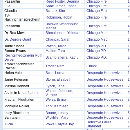
Passantin
Reed Foster, Deanna
Chicago Fire
1
Ella
Anne James, Tasha
Chicago Fire
2
Claudia
Schultz, Kim
Chicago Fire
3
TV-
Robinson, Robin
Chicago Fire
4
Nachrichtensprecherin
Baldwin-Woodhouse,
Passantin
Chicago Fire
4
Marisa
Dr. Rea Movitt
Shmulenson, Yelena
Chicago Med
1
Dr. Deirdre Grant
Charipar, Sarah
Chicago Med
1
Tante Shona
Patton, Taron
Chicago P.D.
1
Renee Evans
Mallen, Tara
Chicago P.D.
1
Rechtsmedizinerin Ruth
Scambiatterra, Kathy
Chicago P.D.
2
Dwyer
Krankenschwester
Trotter, Pam
Chuck
2
Rachel
Helen Vale
Scott, Lorna
Desperate Housewives
1
Janie Peterson
Storm, Elizabeth
Desperate Housewives
1
Maxine Bennett
Lynch, Jane
Desperate Housewives
2
Watson-Johnson,
Ärztin in Notaufnahme
Desperate Housewives
3
Vernee
Frau am Flughafen
Weiss, Bryna
Desperate Housewives
3
Monique Pollier
York, Kathleen
Desperate Housewives
3
Lucy Blackburn
Boone, Lesley
Desperate Housewives
5
Sanitäterin
Wickliffe, Mary
Desperate Housewives
7
Detective Laura
1
Alicia
Powell, Alysia Joy
Diamond
2