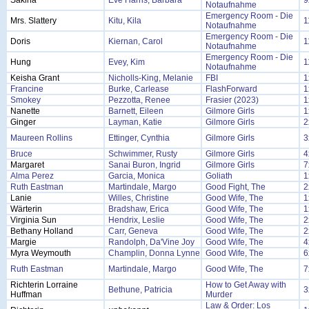
Sakina
Eve Harris, Barbara
9
Notaufnahme
Emergency Room - Die
Mrs. Slattery
Kitu, Kila
1
Notaufnahme
Emergency Room - Die
Doris
Kiernan, Carol
1
Notaufnahme
Emergency Room - Die
Hung
Evey, Kim
1
Notaufnahme
Keisha Grant
Nicholls-King, Melanie
FBI
1
Francine
Burke, Carlease
FlashForward
1
Smokey
Pezzotta, Renee
Frasier (2023)
1
Nanette
Barnett, Eileen
Gilmore Girls
1
Ginger
Layman, Katie
Gilmore Girls
2
Maureen Rollins
Ettinger, Cynthia
Gilmore Girls
3
Bruce
Schwimmer, Rusty
Gilmore Girls
4
Margaret
Sanai Buron, Ingrid
Gilmore Girls
7
Alma Perez
Garcia, Monica
Goliath
1
Ruth Eastman
Martindale, Margo
Good Fight, The
2
Lanie
Willes, Christine
Good Wife, The
1
Wärterin
Bradshaw, Erica
Good Wife, The
1
Virginia Sun
Hendrix, Leslie
Good Wife, The
2
Bethany Holland
Carr, Geneva
Good Wife, The
2
Margie
Randolph, Da'Vine Joy
Good Wife, The
4
Myra Weymouth
Champlin, Donna Lynne
Good Wife, The
6
Ruth Eastman
Martindale, Margo
Good Wife, The
7
Richterin Lorraine
How to Get Away with
Bethune, Patricia
3
Huffman
Murder
Law & Order: Los