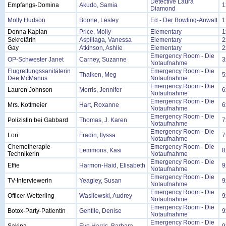
Detective Laura
Empfangs-Domina
Akudo, Samia
1
Diamond
Molly Hudson
Boone, Lesley
Ed - Der Bowling-Anwalt
1
Donna Kaplan
Price, Molly
Elementary
1
Sekretärin
Aspillaga, Vanessa
Elementary
2
Gay
Atkinson, Ashlie
Elementary
2
Emergency Room - Die
OP-Schwester Janet
Carney, Suzanne
3
Notaufnahme
Flugrettungssanitäterin
Emergency Room - Die
Thalken, Meg
5
Dee McManus
Notaufnahme
Emergency Room - Die
Lauren Johnson
Morris, Jennifer
6
Notaufnahme
Emergency Room - Die
Mrs. Kottmeier
Hart, Roxanne
6
Notaufnahme
Emergency Room - Die
Polizistin bei Gabbard
Thomas, J. Karen
7
Notaufnahme
Emergency Room - Die
Lori
Fradin, Ilyssa
7
Notaufnahme
Chemotherapie-
Emergency Room - Die
Lemmons, Kasi
8
Technikerin
Notaufnahme
Emergency Room - Die
Effie
Harmon-Haid, Elisabeth
9
Notaufnahme
Emergency Room - Die
TV-Interviewerin
Yeagley, Susan
9
Notaufnahme
Emergency Room - Die
Officer Wetterling
Wasilewski, Audrey
9
Notaufnahme
Emergency Room - Die
Botox-Party-Patientin
Gentile, Denise
9
Notaufnahme
Emergency Room - Die