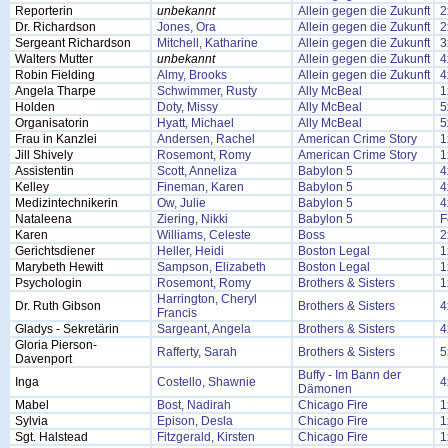
Reporterin
unbekannt
Allein gegen die Zukunft
2
Dr. Richardson
Jones, Ora
Allein gegen die Zukunft
2
Sergeant Richardson
Mitchell, Katharine
Allein gegen die Zukunft
3
Walters Mutter
unbekannt
Allein gegen die Zukunft
4
Robin Fielding
Almy, Brooks
Allein gegen die Zukunft
4
Angela Tharpe
Schwimmer, Rusty
Ally McBeal
1
Holden
Doty, Missy
Ally McBeal
5
Organisatorin
Hyatt, Michael
Ally McBeal
5
Frau in Kanzlei
Andersen, Rachel
American Crime Story
1
Jill Shively
Rosemont, Romy
American Crime Story
1
Assistentin
Scott, Anneliza
Babylon 5
4
Kelley
Fineman, Karen
Babylon 5
4
Medizintechnikerin
Ow, Julie
Babylon 5
4
Nataleena
Ziering, Nikki
Babylon 5
F
Karen
Williams, Celeste
Boss
2
Gerichtsdiener
Heller, Heidi
Boston Legal
1
Marybeth Hewitt
Sampson, Elizabeth
Boston Legal
1
Psychologin
Rosemont, Romy
Brothers & Sisters
1
Harrington, Cheryl
Dr. Ruth Gibson
Brothers & Sisters
4
Francis
Gladys - Sekretärin
Sargeant, Angela
Brothers & Sisters
4
Gloria Pierson-
Rafferty, Sarah
Brothers & Sisters
5
Davenport
Buffy - Im Bann der
Inga
Costello, Shawnie
4
Dämonen
Mabel
Bost, Nadirah
Chicago Fire
1
Sylvia
Epison, Desla
Chicago Fire
1
Sgt. Halstead
Fitzgerald, Kirsten
Chicago Fire
1