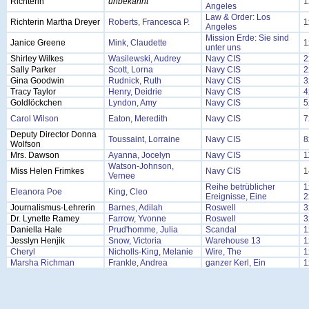
Richterin
unbekannt
1
Angeles
Law & Order: Los
Richterin Martha Dreyer
Roberts, Francesca P.
1
Angeles
Mission Erde: Sie sind
Janice Greene
Mink, Claudette
1
unter uns
Shirley Wilkes
Wasilewski, Audrey
Navy CIS
2
Sally Parker
Scott, Lorna
Navy CIS
2
Gina Goodwin
Rudnick, Ruth
Navy CIS
3
Tracy Taylor
Henry, Deidrie
Navy CIS
4
Goldlöckchen
Lyndon, Amy
Navy CIS
5
Carol Wilson
Eaton, Meredith
Navy CIS
7
Deputy Director Donna
Toussaint, Lorraine
Navy CIS
8
Wolfson
Mrs. Dawson
Ayanna, Jocelyn
Navy CIS
1
Watson-Johnson,
Miss Helen Frimkes
Navy CIS
1
Vernee
Reihe betrüblicher
1
Eleanora Poe
King, Cleo
Ereignisse, Eine
2
Journalismus-Lehrerin
Barnes, Adilah
Roswell
3
Dr. Lynette Ramey
Farrow, Yvonne
Roswell
3
Daniella Hale
Prud'homme, Julia
Scandal
1
Jesslyn Henjik
Snow, Victoria
Warehouse 13
1
Cheryl
Nicholls-King, Melanie
Wire, The
1
Marsha Richman
Frankle, Andrea
ganzer Kerl, Ein
1