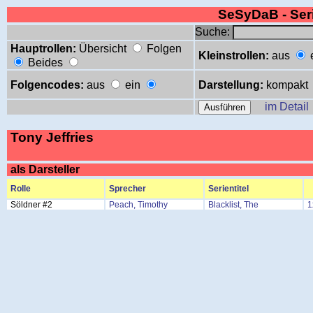
SeSyDaB - Se
Suche:
Hauptrollen:
Übersicht
Folgen
Kleinstrollen:
aus
Beides
Folgencodes:
aus
ein
Darstellung:
kompakt
im Detail
Tony Jeffries
als Darsteller
Rolle
Sprecher
Serientitel
Söldner #2
Peach, Timothy
Blacklist, The
1