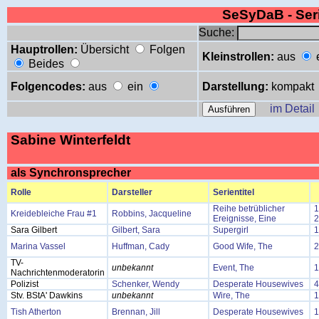
SeSyDaB - Se
Suche:
Hauptrollen:
Übersicht
Folgen
Kleinstrollen:
aus
Beides
Folgencodes:
aus
ein
Darstellung:
kompakt
im Detail
Sabine Winterfeldt
als Synchronsprecher
Rolle
Darsteller
Serientitel
Reihe betrüblicher
1
Kreidebleiche Frau #1
Robbins, Jacqueline
Ereignisse, Eine
2
Sara Gilbert
Gilbert, Sara
Supergirl
1
Marina Vassel
Huffman, Cady
Good Wife, The
2
TV-
unbekannt
Event, The
1
Nachrichtenmoderatorin
Polizist
Schenker, Wendy
Desperate Housewives
4
Stv. BStA' Dawkins
unbekannt
Wire, The
1
Tish Atherton
Brennan, Jill
Desperate Housewives
1