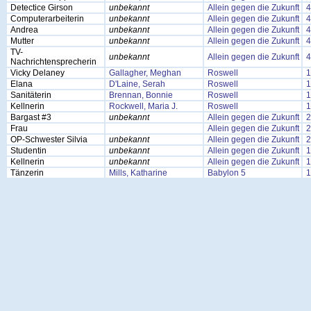
Detectice Girson
unbekannt
Allein gegen die Zukunft
4
Computerarbeiterin
unbekannt
Allein gegen die Zukunft
4
Andrea
unbekannt
Allein gegen die Zukunft
4
Mutter
unbekannt
Allein gegen die Zukunft
4
TV-
unbekannt
Allein gegen die Zukunft
4
Nachrichtensprecherin
Vicky Delaney
Gallagher, Meghan
Roswell
1
Elana
D'Laine, Serah
Roswell
1
Sanitäterin
Brennan, Bonnie
Roswell
1
Kellnerin
Rockwell, Maria J.
Roswell
1
Bargast #3
unbekannt
Allein gegen die Zukunft
2
Frau
Allein gegen die Zukunft
2
OP-Schwester Silvia
unbekannt
Allein gegen die Zukunft
2
Studentin
unbekannt
Allein gegen die Zukunft
1
Kellnerin
unbekannt
Allein gegen die Zukunft
1
Tänzerin
Mills, Katharine
Babylon 5
1