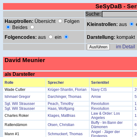
SeSyDaB - Se
Suche:
Hauptrollen:
Übersicht
Folgen
Kleinstrollen:
aus
Beides
Folgencodes:
aus
ein
Darstellung:
kompakt
im Detail
David Meunier
als Darsteller
Rolle
Sprecher
Serientitel
Wade Cutler
Krüger-Shantin, Florian
Navy CIS
2
Ishmael Gregor
Darchinger, Thomas
Arrow
5
Sgt. Will Strausser
Peach, Timothy
Revolution
1
Sgt. Will Strausser
Haas, Wolfgang
Revolution
1
Law & Order: Los
Charles Roker
Klages, Matthias
1
Angeles
Buffy - Im Bann der
Rattendämon
Olsen, Christian
6
Dämonen
Angel - Jäger der
Mann #1
Schmuckert, Thomas
2
Finsternis