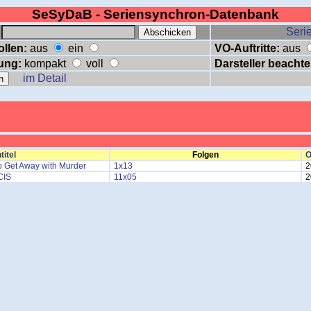
SeSyDaB - Seriensynchron-Datenbank
:
Serie
ollen:
aus
ein
VO-Auftritte:
aus
ung:
kompakt
voll
Darsteller beachte
im Detail
titel
Folgen
O
o Get Away with Murder
1x13
2
CIS
11x05
2