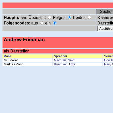
Suche
Hauptrollen:
Übersicht
Folgen
Beides
Kleinstr
Folgencodes:
aus
ein
Darstell
Andrew Friedman
als Darsteller
Rolle
Sprecher
Serien
Mr. Fowler
Macoulis, Niko
How t
Marthas Mann
Büschken, Uwe
Navy 