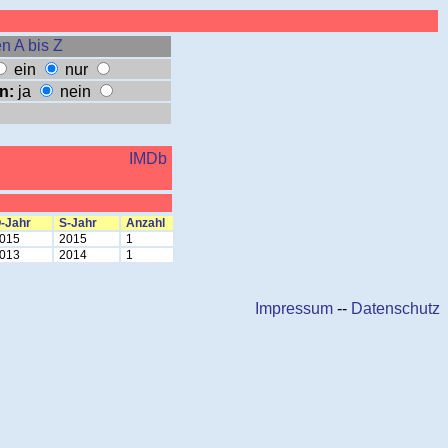
n A bis Z
ein
nur
n:
ja
nein
IMDb
-Jahr
S-Jahr
Anzahl
015
2015
1
013
2014
1
Impressum
--
Datenschutz