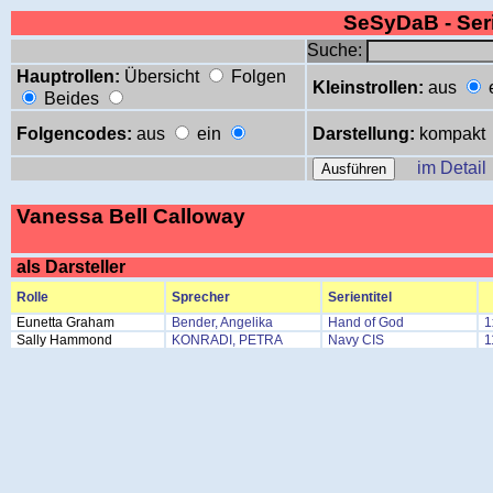
SeSyDaB - Se
Suche:
Hauptrollen:
Übersicht
Folgen
Kleinstrollen:
aus
Beides
Folgencodes:
aus
ein
Darstellung:
kompakt
im Detail
Vanessa Bell Calloway
als Darsteller
Rolle
Sprecher
Serientitel
Eunetta Graham
Bender, Angelika
Hand of God
1
Sally Hammond
KONRADI, PETRA
Navy CIS
1