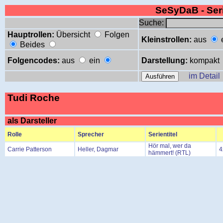
SeSyDaB - Se
Suche:
Hauptrollen:
Übersicht
Folgen
Kleinstrollen:
aus
Beides
Folgencodes:
aus
ein
Darstellung:
kompakt
im Detail
Tudi Roche
als Darsteller
Rolle
Sprecher
Serientitel
Hör mal, wer da
Carrie Patterson
Heller, Dagmar
4
hämmert! (RTL)