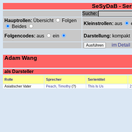
SeSyDaB - Se
Suche:
Hauptrollen:
Übersicht
Folgen
Kleinstrollen:
aus
Beides
Folgencodes:
aus
ein
Darstellung:
kompakt
im Detail
Adam Wang
als Darsteller
Rolle
Sprecher
Serientitel
Asiatischer Vater
Peach, Timothy
(?)
This Is Us
2