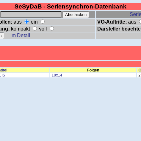
SeSyDaB - Seriensynchron-Datenbank
:
Serie
ollen:
aus
ein
VO-Auftritte:
aus
ung:
kompakt
voll
Darsteller beachte
im Detail
titel
Folgen
O
CIS
18x14
2