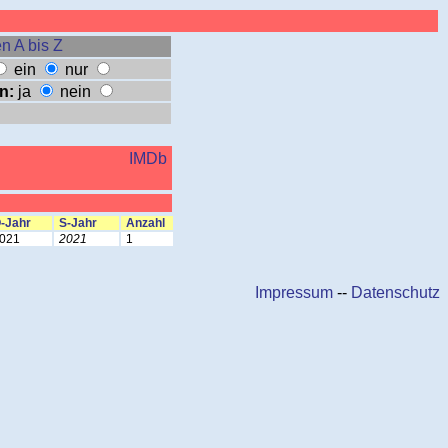
n A bis Z
ein
nur
n:
ja
nein
IMDb
-Jahr
S-Jahr
Anzahl
021
2021
1
Impressum
--
Datenschutz