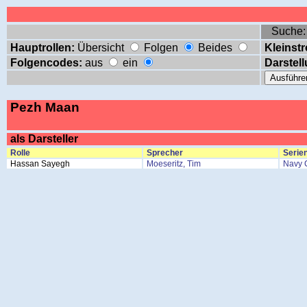
Suche
Hauptrollen:
Übersicht
Folgen
Beides
Kleinstr
Folgencodes:
aus
ein
Darstell
Pezh Maan
als Darsteller
Rolle
Sprecher
Serien
Hassan Sayegh
Moeseritz, Tim
Navy 