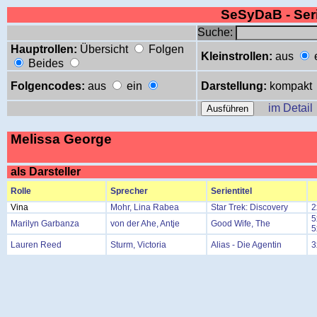
SeSyDaB - Se
Suche:
Hauptrollen:
Übersicht
Folgen
Kleinstrollen:
aus
Beides
Folgencodes:
aus
ein
Darstellung:
kompakt
im Detail
Melissa George
als Darsteller
Rolle
Sprecher
Serientitel
Vina
Mohr, Lina Rabea
Star Trek: Discovery
2
5
Marilyn Garbanza
von der Ahe, Antje
Good Wife, The
5
Lauren Reed
Sturm, Victoria
Alias - Die Agentin
3