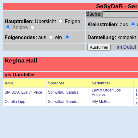
SeSyDaB - Se
Suche:
Hauptrollen:
Übersicht
Folgen
Kleinstrollen:
aus
Beides
Folgencodes:
aus
ein
Darstellung:
kompakt
im Detail
Regina Hall
als Darsteller
Rolle
Sprecher
Serientitel
Law & Order: Los
1
Stv. BStA' Evelyn Price
Schwittau, Sandra
Angeles
1
4
Coretta Lipp
Schwittau, Sandra
Ally McBeal
5